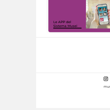
Le APP del
Sistema Musei
mus