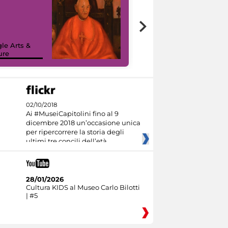
7 nuovi in-
painting tour
sulla piattaforma
le Arts &
Google Arts &
ure
Culture
02/10/2018
Ai #MuseiCapitolini fino al 9
dicembre 2018 un’occasione unica
per ripercorrere la storia degli
ultimi tre concili dell’età
28/01/2026
Cultura KIDS al Museo Carlo Bilotti
| #5