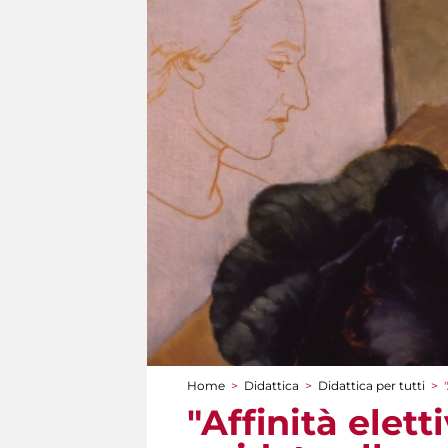
Home
>
Didattica
>
Didattica per tutti
>
Tu sei qui
"Affinità elett