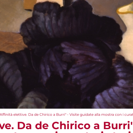
"Affinità elettive. Da de Chirico a Burri" - Visite guidate alla mostra con i curat
ive. Da de Chirico a Burri"