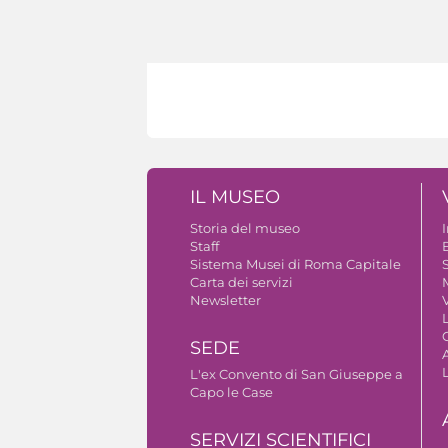
IL MUSEO
Storia del museo
Staff
B
Sistema Musei di Roma Capitale
S
Carta dei servizi
Newsletter
V
SEDE
A
L'ex Convento di San Giuseppe a
Capo le Case
SERVIZI SCIENTIFICI