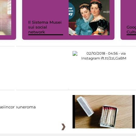
Il Sistema Musei
sui social
Goog
network
Cult
eiincomuneroma