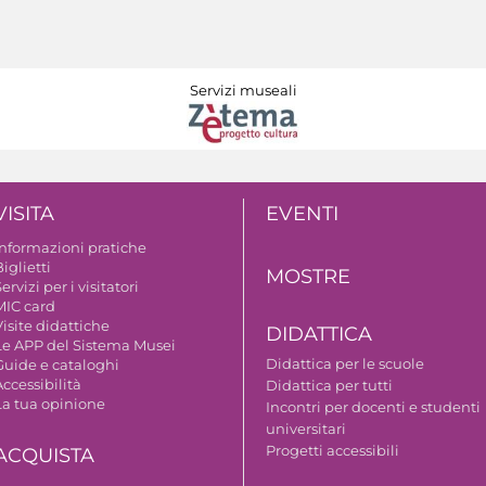
Servizi museali
VISITA
EVENTI
Informazioni pratiche
iglietti
MOSTRE
ervizi per i visitatori
MIC card
isite didattiche
DIDATTICA
Le APP del Sistema Musei
Didattica per le scuole
Guide e cataloghi
ccessibilità
Didattica per tutti
La tua opinione
Incontri per docenti e studenti
universitari
Progetti accessibili
ACQUISTA