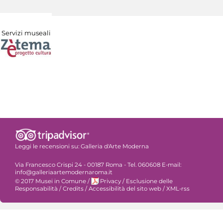
Servizi museali
Leggi le recensioni su:
Galleria d'Arte Moderna
Via Francesco Crispi 24 - 00187 Roma - Tel. 060608 E-mail:
info@galleriaartemodernaroma.it
© 2017 Musei in Comune
/
Privacy
/
Esclusione delle
Responsabilità
/
Credits
/
Accessibilità del sito web
/
XML-rss