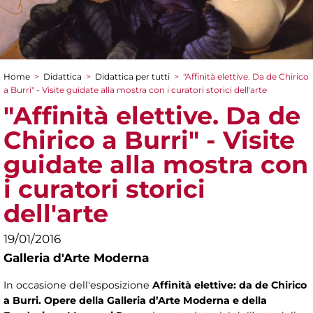
Home
>
Didattica
>
Didattica per tutti
>
"Affinità elettive. Da de Chirico
Tu sei qui
a Burri" - Visite guidate alla mostra con i curatori storici dell'arte
"Affinità elettive. Da de
Chirico a Burri" - Visite
guidate alla mostra con
i curatori storici
dell'arte
19/01/2016
Galleria d'Arte Moderna
In occasione dell'esposizione
Affinità elettive: da de Chirico
a Burri. Opere della Galleria d’Arte Moderna e della