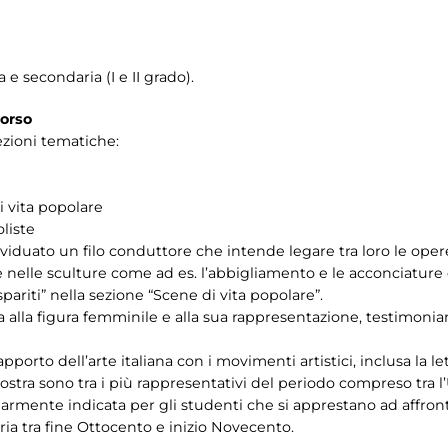
 e secondaria (I e II grado).
corso
sezioni tematiche:
i vita popolare
liste
ividuato un filo conduttore che intende legare tra loro le oper
e nelle sculture come ad es. l’abbigliamento e le acconciature
spariti” nella sezione “Scene di vita popolare”.
a alla figura femminile e alla sua rappresentazione, testimoni
pporto dell’arte italiana con i movimenti artistici, inclusa la le
stra sono tra i più rappresentativi del periodo compreso tra l’U
colarmente indicata per gli studenti che si apprestano ad affro
ia tra fine Ottocento e inizio Novecento.