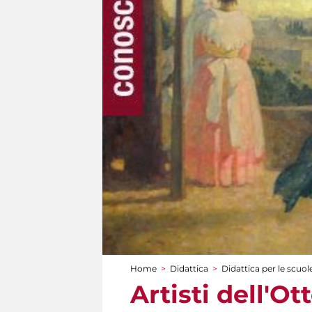
Home
>
Didattica
>
Didattica per le scuol
Tu sei qui
Artisti dell'O