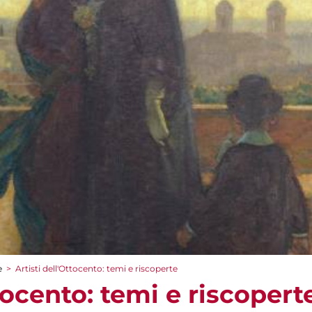
e
>
Artisti dell'Ottocento: temi e riscoperte
ttocento: temi e riscopert