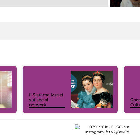
Il Sistema Musei
sui social
Goog
network
Cult