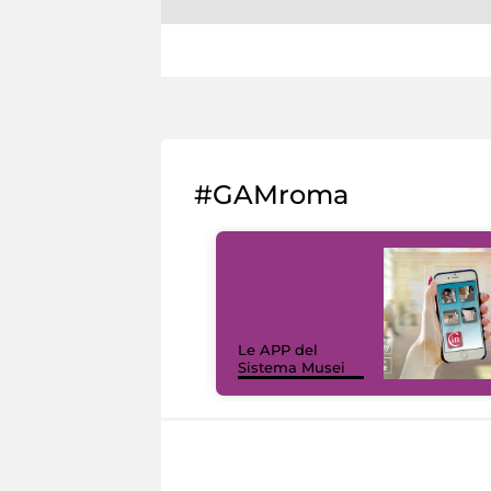
#GAMroma
Le APP del
Sistema Musei