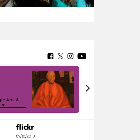
7 nuovi in-
painting tour
sulla piattaforma
le Arts &
Google Arts &
ure
Culture
07/10/2018