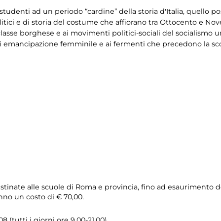
i studenti ad un periodo “cardine” della storia d'Italia, quello p
litici e di storia del costume che affiorano tra Ottocento e N
a classe borghese e ai movimenti politici-sociali del socialismo
i emancipazione femminile e ai fermenti che precedono la sc
stinate alle scuole di Roma e provincia, fino ad esaurimento del
no un costo di € 70,00.
 (tutti i giorni ore 9.00-21.00).