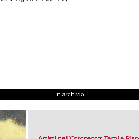
In archivio
Artisti dell’Ottocento: Temi e Ris