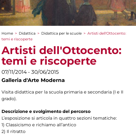
Home
>
Didattica
>
Didattica per le scuole
>
Artisti dell'Ottocento:
Tu sei qui
temi e riscoperte
Artisti dell'Ottocento:
temi e riscoperte
07/11/2014 - 30/06/2015
Galleria d'Arte Moderna
Visita didattica per la scuola primaria e secondaria (I e II
grado).
Descrizione e svolgimento del percorso
L’esposizione si articola in quattro sezioni tematiche:
1) Classicismo e richiamo all’antico
2) Il ritratto