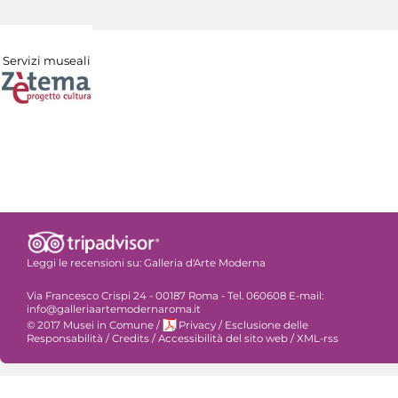
Servizi museali
Leggi le recensioni su:
Galleria d'Arte Moderna
Via Francesco Crispi 24 - 00187 Roma - Tel. 060608 E-mail:
info@galleriaartemodernaroma.it
© 2017 Musei in Comune
/
Privacy
/
Esclusione delle
Responsabilità
/
Credits
/
Accessibilità del sito web
/
XML-rss