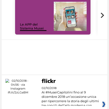
Il 
Le APP del
Mus
Sistema Musei
net
02/10/2018
Ai #MuseiCapitolini fino al 9
dicembre 2018 un’occasione unica
per ripercorrere la storia degli ultimi
tre concili dell’età moderna con