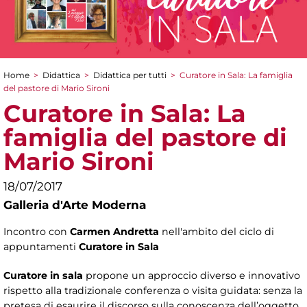
Home
>
Didattica
>
Didattica per tutti
>
Curatore in Sala: La famiglia
Tu sei qui
del pastore di Mario Sironi
Curatore in Sala: La
famiglia del pastore di
Mario Sironi
18/07/2017
Galleria d'Arte Moderna
Incontro con
Carmen Andretta
nell'ambito del ciclo di
appuntamenti
Curatore in Sala
Curatore in sala
propone un approccio diverso e innovativo
rispetto alla tradizionale conferenza o visita guidata: senza la
pretesa di esaurire il discorso sulla conoscenza dell’oggetto