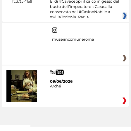
E' di #Cavaceppi il calco in gesso del
busto dell’imperatore #Caracalla
conservato nel #CasinoNobile a
#VillaTorlonia. Per la
museiincomuneroma
09/06/2026
Arché