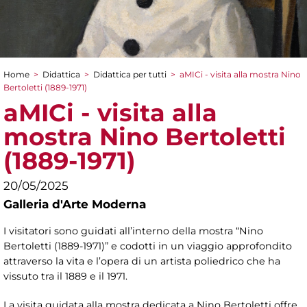
Home
>
Didattica
>
Didattica per tutti
>
aMICi - visita alla mostra Nino
Tu sei qui
Bertoletti (1889-1971)
aMICi - visita alla
mostra Nino Bertoletti
(1889-1971)
20/05/2025
Galleria d'Arte Moderna
I visitatori sono guidati all’interno della mostra “Nino
Bertoletti (1889-1971)” e codotti in un viaggio approfondito
attraverso la vita e l’opera di un artista poliedrico che ha
vissuto tra il 1889 e il 1971.
La visita guidata alla mostra dedicata a Nino Bertoletti offre