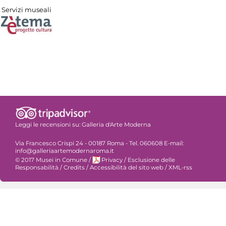
Servizi museali
Leggi le recensioni su:
Galleria d'Arte Moderna
Via Francesco Crispi 24 - 00187 Roma - Tel. 060608 E-mail:
info@galleriaartemodernaroma.it
© 2017 Musei in Comune
/
Privacy
/
Esclusione delle
Responsabilità
/
Credits
/
Accessibilità del sito web
/
XML-rss