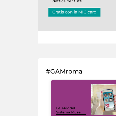
Didattica per tutti
Gratis con la MIC card
#GAMroma
Le APP del
Sistema Musei