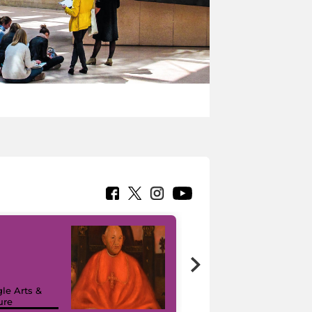
7 nuovi in-
painting tour
sulla piattaforma
le Arts &
Google Arts &
ure
Culture