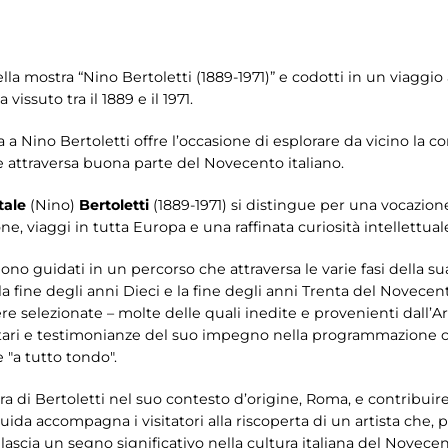
della mostra “Nino Bertoletti (1889-1971)” e codotti in un viaggio
vissuto tra il 1889 e il 1971.
a a Nino Bertoletti offre l’occasione di esplorare da vicino la c
 attraversa buona parte del Novecento italiano.
tale
(Nino)
Bertoletti
(1889-1971) si distingue per una vocazione 
e, viaggi in tutta Europa e una raffinata curiosità intellettual
ono guidati in un percorso che attraversa le varie fasi della sua
la fine degli anni Dieci e la fine degli anni Trenta del Novec
ere selezionate – molte delle quali inedite e provenienti dall’
ari e testimonianze del suo impegno nella programmazione cu
"a tutto tondo".
ura di Bertoletti nel suo contesto d’origine, Roma, e contribui
 guida accompagna i visitatori alla riscoperta di un artista che, 
 lascia un segno significativo nella cultura italiana del Novece