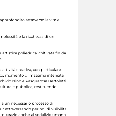
 approfondito attraverso la vita e
omplessità e la ricchezza di un
artistica poliedrica, coltivata fin da
e.
 attività creativa, con particolare
ento, momento di massima intensità
Archivio Nino e Pasquarosa Bertoletti
lturale pubblica, restituendo
re a un necessario processo di
pur attraversando periodi di visibilità
nto, grazie anche al sodalizio umano