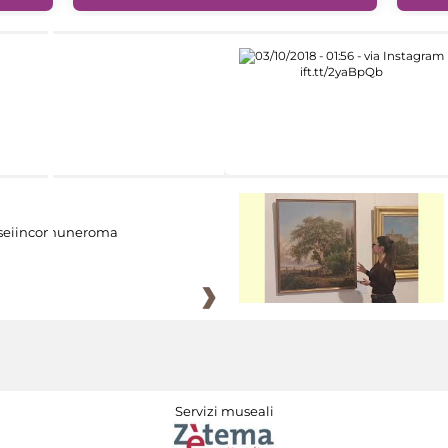
eiincomuneroma
Servizi museali