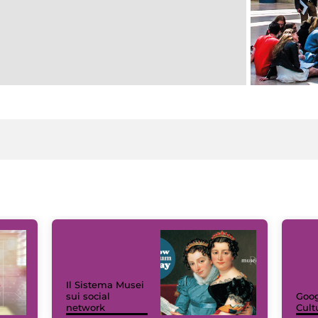
Il Sistema Musei
sui social
Goog
network
Cult