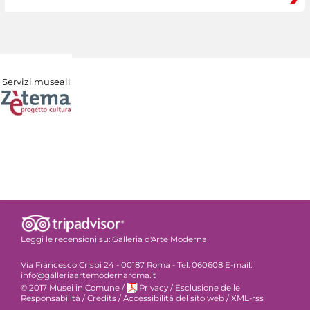
Servizi museali
Leggi le recensioni su:
Galleria d'Arte Moderna
Via Francesco Crispi 24 - 00187 Roma - Tel. 060608 E-mail:
info@galleriaartemodernaroma.it
© 2017 Musei in Comune
/
Privacy
/
Esclusione delle
Responsabilità
/
Credits
/
Accessibilità del sito web
/
XML-rss