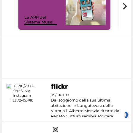
Il 
Le APP del
Mus
Sistema Musei
net
05/10/2018
Dal soggiorno della sua ultima
abitazione in Lungotevere della
Vittoria 1, Alberto Moravia ritratto da
Renato Guttuso sembra scrutare