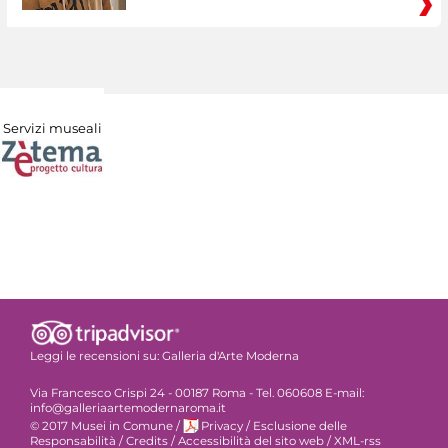
Servizi museali
Leggi le recensioni su:
Galleria d'Arte Moderna
Via Francesco Crispi 24 - 00187 Roma - Tel. 060608 E-mail:
info@galleriaartemodernaroma.it
© 2017 Musei in Comune
/
Privacy
/
Esclusione delle
Responsabilità
/
Credits
/
Accessibilità del sito web
/
XML-rss