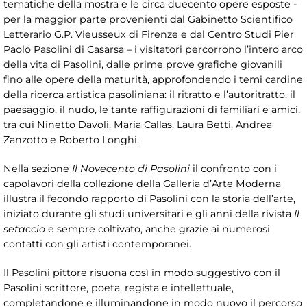
tematiche della mostra e le circa duecento opere esposte -
per la maggior parte provenienti dal Gabinetto Scientifico
Letterario G.P. Vieusseux di Firenze e dal Centro Studi Pier
Paolo Pasolini di Casarsa – i visitatori percorrono l’intero arco
della vita di Pasolini, dalle prime prove grafiche giovanili
fino alle opere della maturità, approfondendo i temi cardine
della ricerca artistica pasoliniana: il ritratto e l’autoritratto, il
paesaggio, il nudo, le tante raffigurazioni di familiari e amici,
tra cui Ninetto Davoli, Maria Callas, Laura Betti, Andrea
Zanzotto e Roberto Longhi.
Nella sezione
Il Novecento di Pasolini
il confronto con i
capolavori della collezione della Galleria d’Arte Moderna
illustra il fecondo rapporto di Pasolini con la storia dell’arte,
iniziato durante gli studi universitari e gli anni della rivista
Il
setaccio
e sempre coltivato, anche grazie ai numerosi
contatti con gli artisti contemporanei.
Il Pasolini pittore risuona così in modo suggestivo con il
Pasolini scrittore, poeta, regista e intellettuale,
completandone e illuminandone in modo nuovo il percorso