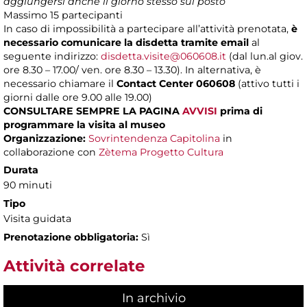
aggiungersi anche il giorno stesso sul posto
Massimo
15 partecipanti
In caso di impossibilità a partecipare all’attività prenotata,
è
necessario comunicare la disdetta tramite email
al
seguente indirizzo:
disdetta.visite@060608.it
(dal lun.al giov.
ore 8.30 – 17.00/ ven. ore 8.30 – 13.30). In alternativa, è
necessario chiamare il
Contact Center 060608
(attivo tutti i
giorni dalle ore 9.00 alle 19.00)
CONSULTARE SEMPRE LA PAGINA
AVVISI
prima di
programmare la visita al museo
Organizzazione:
Sovrintendenza Capitolina
in
collaborazione con
Zètema Progetto Cultura
Durata
90 minuti
Tipo
Visita guidata
Prenotazione obbligatoria:
Sì
Attività correlate
In archivio