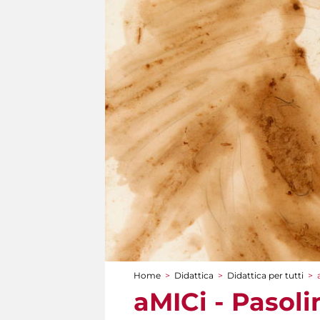
Home
>
Didattica
>
Didattica per tutti
>
Tu sei qui
aMICi - Pasolin