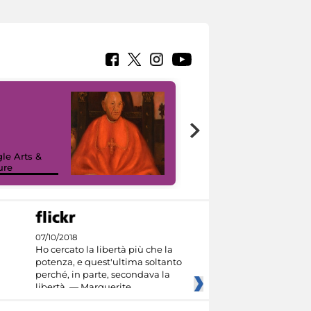
7 nuovi in-
painting tour
sulla piattaforma
le Arts &
Google Arts &
ure
Culture
07/10/2018
Ho cercato la libertà più che la
potenza, e quest'ultima soltanto
perché, in parte, secondava la
libertà. — Marguerite