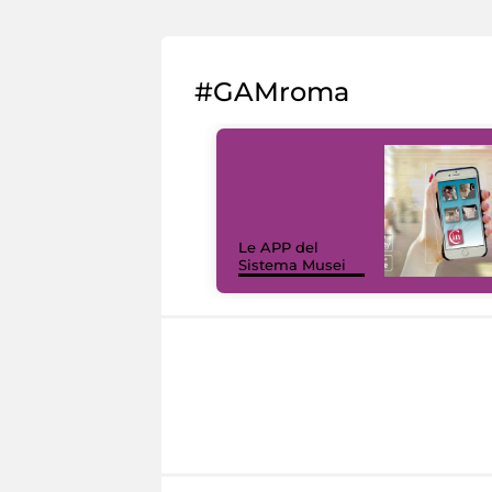
#GAMroma
Le APP del
Sistema Musei