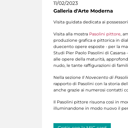
11/02/2023
Galleria d'Arte Moderna
Visita guidata dedicata ai possessori
Visita alla mostra
Pasolini pittore
, a
produzione grafica e pittorica in dia
duecento opere esposte - per la mag
Studi Pier Paolo Pasolini di Casarsa –
alle opere della maturità, approfondend
nudo, le tante raffigurazioni di fami
Nella sezione
Il Novecento di Pasoli
rapporto di Pasolini con la storia dell
anche grazie ai numerosi contatti co
Il Pasolini pittore risuona così in m
illuminandone in modo nuovo il perc
Gratis con la MIC card