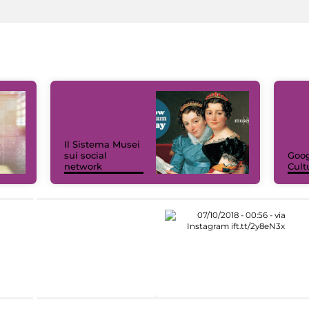
Il Sistema Musei
sui social
Goog
network
Cult