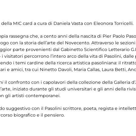
 della MIC card a cura di Daniela Vasta con Eleonora Torricelli.
mpia rassegna che, a cento anni della nascita di Pier Paolo Pasol
logo con la storia dell’arte del Novecento. Attraverso le sezion
gior parte provenienti dal Gabinetto Scientifico Letterario G.
 i visitatori percorrono l’intero arco della vita di Pasolini, dall
o i temi cardine della ricerca artistica pasoliniana: il ritratto e
liari e amici, tra cui Ninetto Davoli, Maria Callas, Laura Betti,
ni
il confronto con i capolavori della collezione della Galleria d
’arte, iniziato durante gli studi universitari e gli anni della rivis
n gli artisti contemporanei.
odo suggestivo con il Pasolini scrittore, poeta, regista e intel
orso biografico e il pensiero.