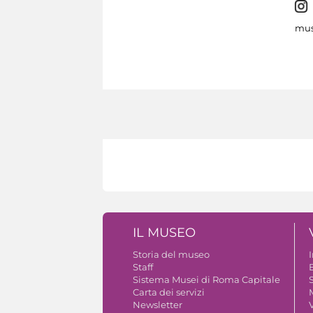
mus
IL MUSEO
Storia del museo
Staff
B
Sistema Musei di Roma Capitale
S
Carta dei servizi
Newsletter
V