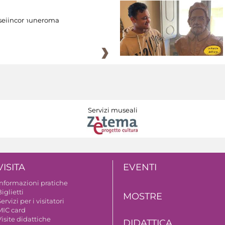
eiincomuneroma
Servizi museali
VISITA
EVENTI
Informazioni pratiche
iglietti
MOSTRE
ervizi per i visitatori
MIC card
isite didattiche
DIDATTICA