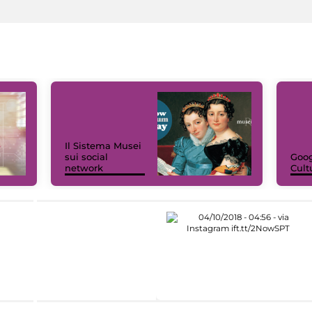
Il Sistema Musei
sui social
Goog
network
Cult