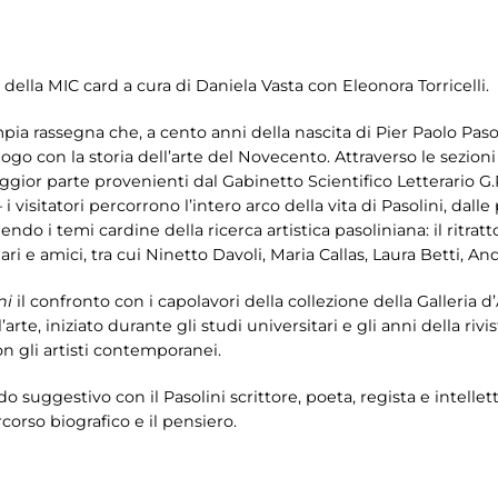
 della MIC card a cura di Daniela Vasta con Eleonora Torricelli.
mpia rassegna che, a cento anni della nascita di Pier Paolo Pasol
logo con la storia dell’arte del Novecento. Attraverso le sezion
gior parte provenienti dal Gabinetto Scientifico Letterario G.
 i visitatori percorrono l’intero arco della vita di Pasolini, dall
o i temi cardine della ricerca artistica pasoliniana: il ritratto e
liari e amici, tra cui Ninetto Davoli, Maria Callas, Laura Betti,
ni
il confronto con i capolavori della collezione della Galleria d
’arte, iniziato durante gli studi universitari e gli anni della rivis
n gli artisti contemporanei.
odo suggestivo con il Pasolini scrittore, poeta, regista e intel
orso biografico e il pensiero.