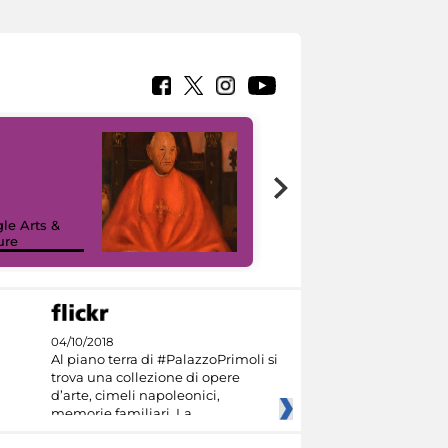
7 nuovi in-
painting tour
sulla piattaforma
le Arts &
Google Arts &
ure
Culture
04/10/2018
Al piano terra di #PalazzoPrimoli si
trova una collezione di opere
d’arte, cimeli napoleonici,
memorie familiari. La