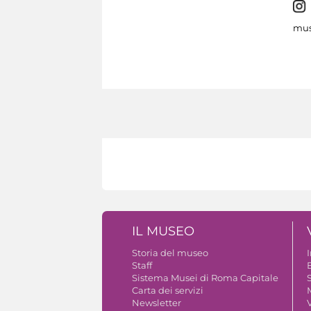
mus
IL MUSEO
Storia del museo
Staff
B
Sistema Musei di Roma Capitale
S
Carta dei servizi
Newsletter
V