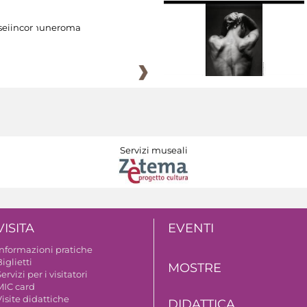
eiincomuneroma
Servizi museali
VISITA
EVENTI
Informazioni pratiche
iglietti
MOSTRE
ervizi per i visitatori
MIC card
isite didattiche
DIDATTICA