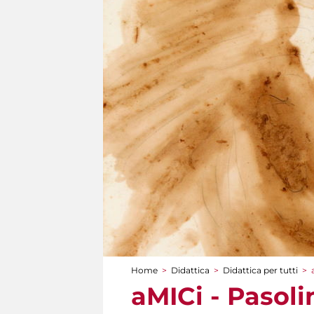
Home
>
Didattica
>
Didattica per tutti
>
Tu sei qui
aMICi - Pasolin