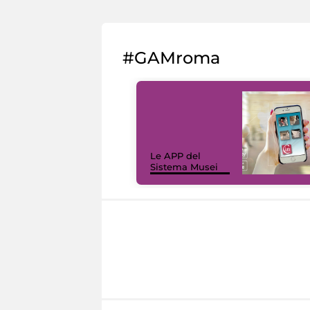
#GAMroma
Le APP del
Sistema Musei