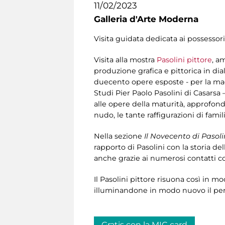
11/02/2023
Galleria d'Arte Moderna
Visita guidata dedicata ai possessori
Visita alla mostra
Pasolini pittore
, a
produzione grafica e pittorica in dia
duecento opere esposte - per la mag
Studi Pier Paolo Pasolini di Casarsa –
alle opere della maturità, approfondend
nudo, le tante raffigurazioni di fami
Nella sezione
Il Novecento di Pasoli
rapporto di Pasolini con la storia dell
anche grazie ai numerosi contatti co
Il Pasolini pittore risuona così in m
illuminandone in modo nuovo il perc
Gratis con la MIC card