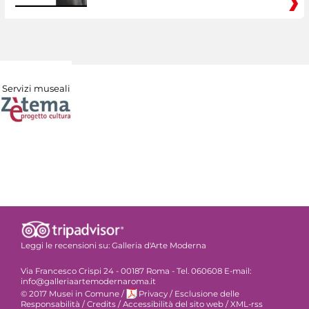
Servizi museali
Leggi le recensioni su:
Galleria d'Arte Moderna
Via Francesco Crispi 24 - 00187 Roma - Tel. 060608 E-mail:
info@galleriaartemodernaroma.it
© 2017 Musei in Comune
/
Privacy
/
Esclusione delle
Responsabilità
/
Credits
/
Accessibilità del sito web
/
XML-rss