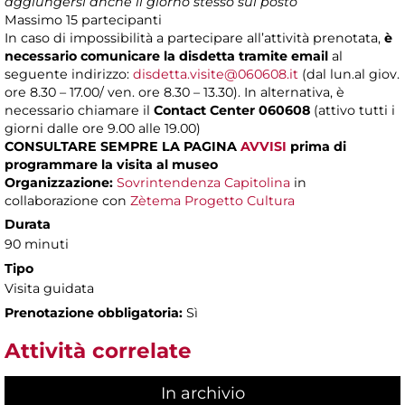
aggiungersi anche il giorno stesso sul posto
Massimo
15 partecipanti
In caso di impossibilità a partecipare all’attività prenotata,
è
necessario comunicare la disdetta tramite email
al
seguente indirizzo:
disdetta.visite@060608.it
(dal lun.al giov.
ore 8.30 – 17.00/ ven. ore 8.30 – 13.30). In alternativa, è
necessario chiamare il
Contact Center 060608
(attivo tutti i
giorni dalle ore 9.00 alle 19.00)
CONSULTARE SEMPRE LA PAGINA
AVVISI
prima di
programmare la visita al museo
Organizzazione:
Sovrintendenza Capitolina
in
collaborazione con
Zètema Progetto Cultura
Durata
90 minuti
Tipo
Visita guidata
Prenotazione obbligatoria:
Sì
Attività correlate
In archivio