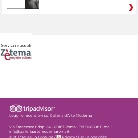
Servizi museali
Leggi le recensioni su:
Galleria d'Arte Moderna
Via Francesco Crispi 24 - 00187 Roma - Tel. 060608 E-mail:
info@galleriaartemodernaroma.it
© 2017 Musei in Comune
/
Privacy
/
Esclusione delle