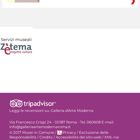
Servizi museali
Leggi le recensioni su:
Galleria d'Arte Moderna
Via Francesco Crispi 24 - 00187 Roma - Tel. 060608 E-mail:
info@galleriaartemodernaroma.it
© 2017 Musei in Comune
/
Privacy
/
Esclusione delle
Responsabilità
/
Credits
/
Accessibilità del sito web
/
XML-rss