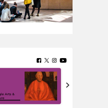
7 nuovi in-
painting tour
sulla piattaforma
le Arts &
Google Arts &
ure
Culture