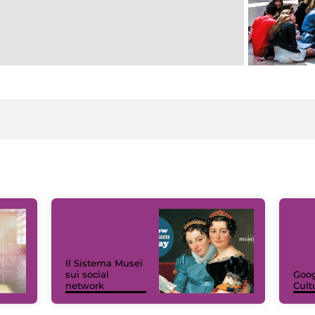
Il Sistema Musei
sui social
Goog
network
Cult