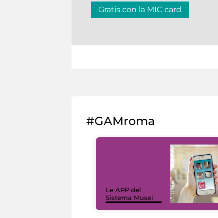
Gratis con la MIC card
#GAMroma
Le APP del
Sistema Musei