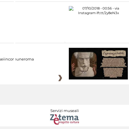
eiincomuneroma
Servizi museali