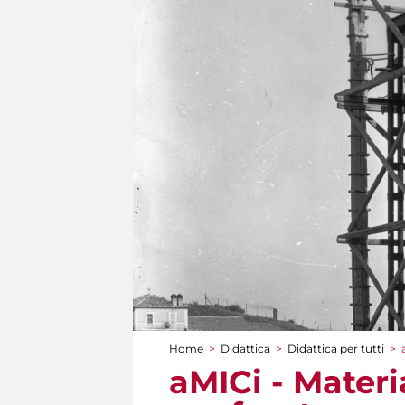
Home
>
Didattica
>
Didattica per tutti
>
Tu sei qui
aMICi - Mater