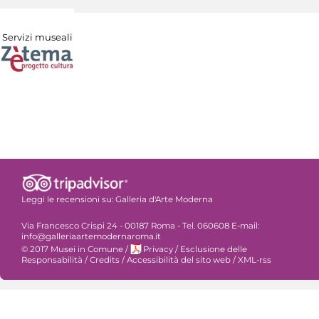
Servizi museali
Leggi le recensioni su:
Galleria d'Arte Moderna
Via Francesco Crispi 24 - 00187 Roma - Tel. 060608 E-mail:
info@galleriaartemodernaroma.it
© 2017 Musei in Comune
/
Privacy
/
Esclusione delle
Responsabilità
/
Credits
/
Accessibilità del sito web
/
XML-rss