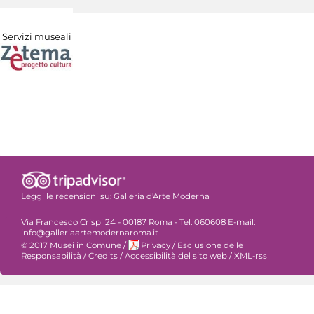
Servizi museali
Leggi le recensioni su:
Galleria d'Arte Moderna
Via Francesco Crispi 24 - 00187 Roma - Tel. 060608 E-mail:
info@galleriaartemodernaroma.it
© 2017 Musei in Comune
/
Privacy
/
Esclusione delle
Responsabilità
/
Credits
/
Accessibilità del sito web
/
XML-rss