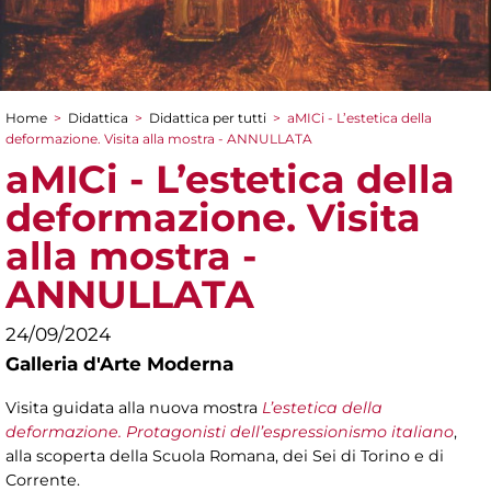
Home
>
Didattica
>
Didattica per tutti
>
aMICi - L’estetica della
Tu sei qui
deformazione. Visita alla mostra - ANNULLATA
aMICi - L’estetica della
deformazione. Visita
alla mostra -
ANNULLATA
24/09/2024
Galleria d'Arte Moderna
Visita guidata alla nuova mostra
L’estetica della
deformazione. Protagonisti dell’espressionismo italiano
,
alla scoperta della Scuola Romana, dei Sei di Torino e di
Corrente.