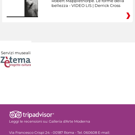
Robert Mapplethorpe. Le forme della
bellezza - VIDEO LIS | Derrick Cross
Servizi museali
Leggi le recensioni su:
Galleria d'Arte Moderna
Via Francesco Crispi 24 - 00187 Roma - Tel. 060608 E-mail: