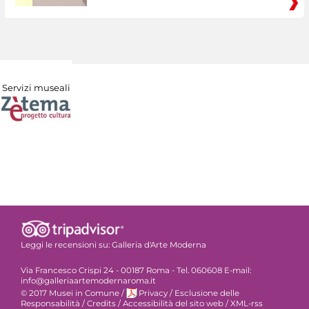
Servizi museali
Leggi le recensioni su:
Galleria d'Arte Moderna
Via Francesco Crispi 24 - 00187 Roma - Tel. 060608 E-mail:
info@galleriaartemodernaroma.it
© 2017 Musei in Comune
/
Privacy
/
Esclusione delle
Responsabilità
/
Credits
/
Accessibilità del sito web
/
XML-rss