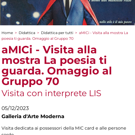
Home
>
Didattica
>
Didattica per tutti
>
aMICi - Visita alla mostra La
Tu sei qui
poesia ti guarda. Omaggio al Gruppo 70
aMICi - Visita alla
mostra La poesia ti
guarda. Omaggio al
Gruppo 70
Visita con interprete LIS
05/12/2023
Galleria d'Arte Moderna
Visita dedicata ai possessori della MIC card e alle persone
sorde.