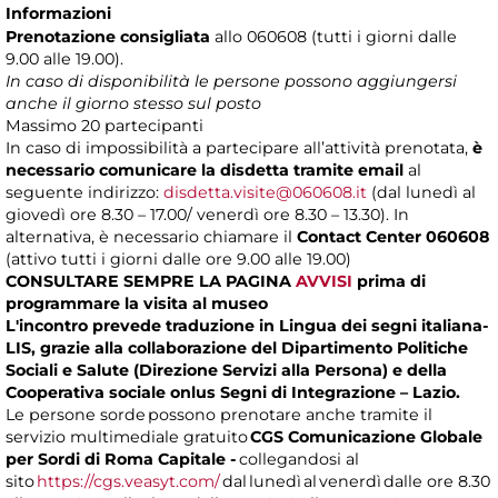
Informazioni
Prenotazione consigliata
allo 060608 (tutti i giorni dalle
9.00 alle 19.00).
In caso di disponibilità le persone possono aggiungersi
anche il giorno stesso sul posto
Massimo
20 partecipanti
In caso di impossibilità a partecipare all’attività prenotata,
è
necessario comunicare la disdetta tramite email
al
seguente indirizzo:
disdetta.visite@060608.it
(dal lunedì al
giovedì ore 8.30 – 17.00/ venerdì ore 8.30 – 13.30). In
alternativa, è necessario chiamare il
Contact Center 060608
(attivo tutti i giorni dalle ore 9.00 alle 19.00)
CONSULTARE SEMPRE LA PAGINA
AVVISI
prima di
programmare la visita al museo
L'incontro prevede traduzione in Lingua dei segni italiana-
LIS, grazie alla collaborazione del Dipartimento Politiche
Sociali e Salute (Direzione Servizi alla Persona) e della
Cooperativa sociale onlus Segni di Integrazione – Lazio.
Le persone sorde possono prenotare anche tramite il
servizio multimediale gratuito
CGS Comunicazione Globale
per Sordi di Roma Capitale -
collegandosi al
sito
https://cgs.veasyt.com/
dal lunedì al venerdì dalle ore 8.30