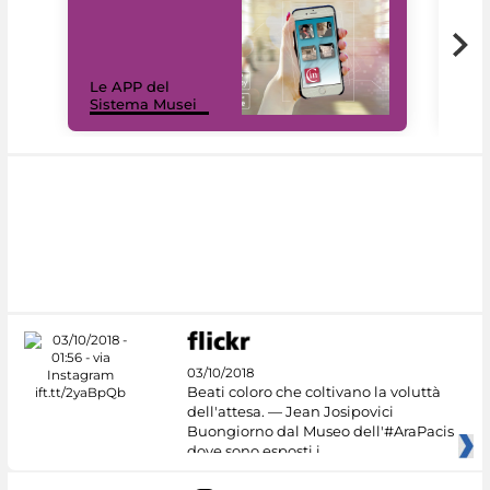
Il 
Le APP del
Mus
Sistema Musei
net
03/10/2018
Beati coloro che coltivano la voluttà
dell'attesa. — Jean Josipovici
Buongiorno dal Museo dell'#AraPacis
dove sono esposti i