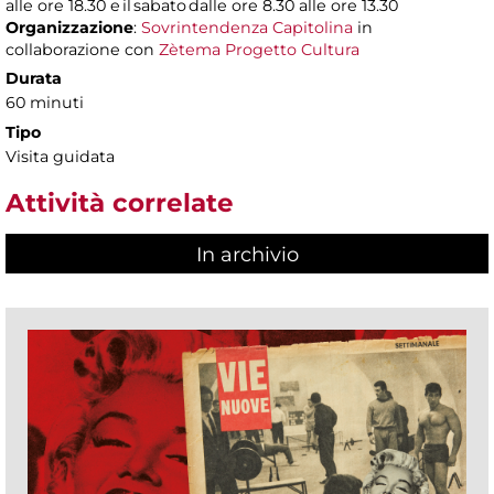
alle ore 18.30 e il sabato dalle ore 8.30 alle ore 13.30
Organizzazione
:
Sovrintendenza Capitolina
in
collaborazione con
Zètema Progetto Cultura
Durata
60 minuti
Tipo
Visita guidata
Attività correlate
In archivio