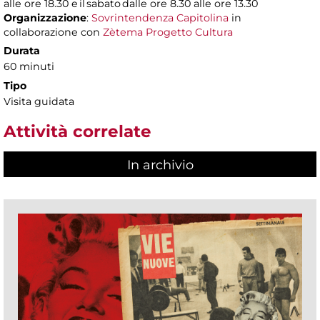
alle ore 18.30 e il sabato dalle ore 8.30 alle ore 13.30
Organizzazione
:
Sovrintendenza Capitolina
in
collaborazione con
Zètema Progetto Cultura
Durata
60 minuti
Tipo
Visita guidata
Attività correlate
In archivio