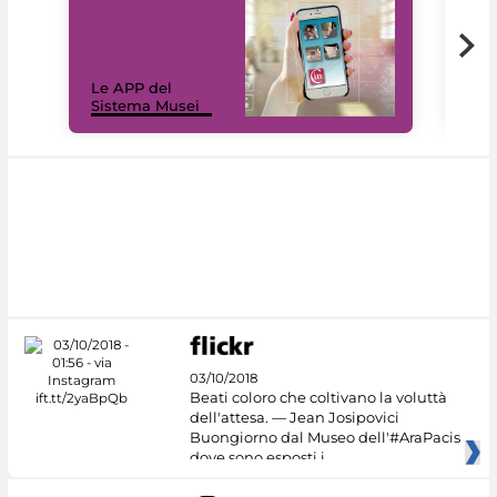
Il 
Le APP del
Mus
Sistema Musei
net
03/10/2018
Beati coloro che coltivano la voluttà
dell'attesa. — Jean Josipovici
Buongiorno dal Museo dell'#AraPacis
dove sono esposti i