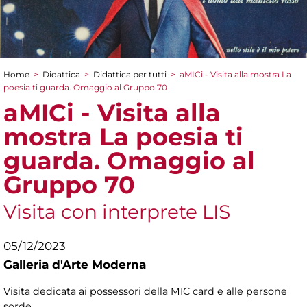
Home
>
Didattica
>
Didattica per tutti
>
aMICi - Visita alla mostra La
Tu sei qui
poesia ti guarda. Omaggio al Gruppo 70
aMICi - Visita alla
mostra La poesia ti
guarda. Omaggio al
Gruppo 70
Visita con interprete LIS
05/12/2023
Galleria d'Arte Moderna
Visita dedicata ai possessori della MIC card e alle persone
sorde.