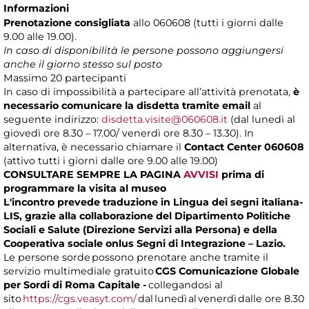
Informazioni
Prenotazione consigliata
allo 060608 (tutti i giorni dalle
9.00 alle 19.00).
In caso di disponibilità le persone possono aggiungersi
anche il giorno stesso sul posto
Massimo
20 partecipanti
In caso di impossibilità a partecipare all’attività prenotata,
è
necessario comunicare la disdetta tramite email
al
seguente indirizzo:
disdetta.visite@060608.it
(dal lunedì al
giovedì ore 8.30 – 17.00/ venerdì ore 8.30 – 13.30). In
alternativa, è necessario chiamare il
Contact Center 060608
(attivo tutti i giorni dalle ore 9.00 alle 19.00)
CONSULTARE SEMPRE LA PAGINA
AVVISI
prima di
programmare la visita al museo
L'incontro prevede traduzione in Lingua dei segni italiana-
LIS, grazie alla collaborazione del Dipartimento Politiche
Sociali e Salute (Direzione Servizi alla Persona) e della
Cooperativa sociale onlus Segni di Integrazione – Lazio.
Le persone sorde possono prenotare anche tramite il
servizio multimediale gratuito
CGS Comunicazione Globale
per Sordi di Roma Capitale -
collegandosi al
sito
https://cgs.veasyt.com/
dal lunedì al venerdì dalle ore 8.30