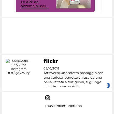
Le APP del
Mus
Sistema Musei
net
05/10/2018
Attraverso uno stretto passaggio con
una curiosa loggetta chiusa da una
bella vetrata a tortiglioni, si giunge
all'ultima stanza della
museiincomuneroma