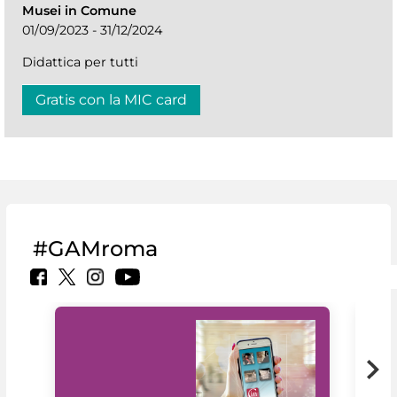
Musei in Comune
01/09/2023 - 31/12/2024
Didattica per tutti
Gratis con la MIC card
#GAMroma
Il 