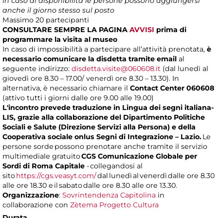
In caso di disponibilità le persone possono aggiungersi
anche il giorno stesso sul posto
Massimo
20 partecipanti
CONSULTARE SEMPRE LA PAGINA
AVVISI
prima di
programmare la visita al museo
In caso di impossibilità a partecipare all’attività prenotata,
è
necessario comunicare la disdetta tramite email
al
seguente indirizzo:
disdetta.visite@060608.it
(dal lunedì al
giovedì ore 8.30 – 17.00/ venerdì ore 8.30 – 13.30). In
alternativa, è necessario chiamare il
Contact Center 060608
(attivo tutti i giorni dalle ore 9.00 alle 19.00)
L'incontro prevede traduzione in Lingua dei segni italiana-
LIS, grazie alla collaborazione del Dipartimento Politiche
Sociali e Salute (Direzione Servizi alla Persona) e della
Cooperativa sociale onlus Segni di Integrazione – Lazio.
Le
persone sorde possono prenotare anche tramite il servizio
multimediale gratuito
CGS Comunicazione Globale per
Sordi di Roma Capitale
- collegandosi al
sito
https://cgs.veasyt.com/
dal lunedì al venerdì dalle ore 8.30
alle ore 18.30 e il sabato dalle ore 8.30 alle ore 13.30.
Organizzazione
:
Sovrintendenza Capitolina
in
collaborazione con
Zètema Progetto Cultura
Durata