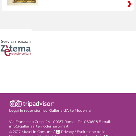
Servizi museali
Leggi le recensioni su:
Galleria d'Arte Moderna
Via Francesco Crispi 24 - 00187 Roma - Tel. 060608 E-mail:
info@galleriaartemodernaroma.it
© 2017 Musei in Comune
/
Privacy
/
Esclusione delle