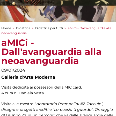
Home
>
Didattica
>
Didattica per tutti
>
aMICi - Dall'avanguardia alla
Tu sei qui
neoavanguardia
aMICi -
Dall'avanguardia alla
neoavanguardia
09/01/2024
Galleria d'Arte Moderna
Visita dedicata ai possessori della MIC card.
A cura di Daniela Vasta.
Visita alle mostre
Laboratorio Prampolini #2. Ta
ccuini,
disegni e progetti inediti
e “
La poesia ti guarda”. Omaggio
al Gruppo 70
, in un percorso che va dalle avanguardie della