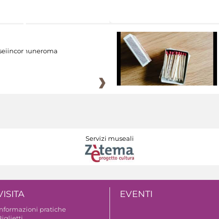
eiincomuneroma
Servizi museali
VISITA
EVENTI
Informazioni pratiche
iglietti