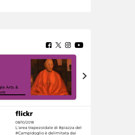
7 nuovi in-
painting tour
sulla piattaforma
le Arts &
Google Arts &
ure
Culture
08/10/2018
L'area trapezoidale di #piazza del
#Campidoglio è delimitata dai