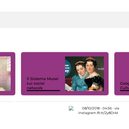
Il Sistema Musei
sui social
Goog
network
Cult