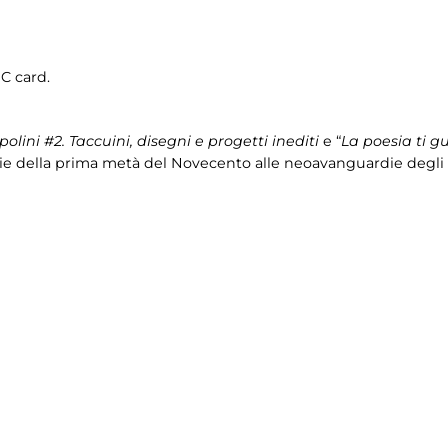
IC card.
olini #2. Ta
ccuini, disegni e progetti inediti
e “
La poesia ti 
e della prima metà del Novecento alle neoavanguardie degli an