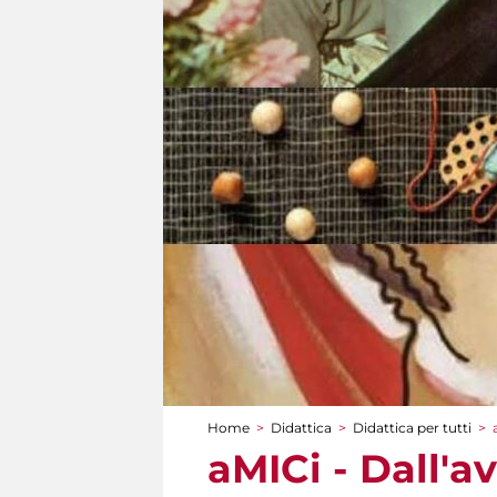
Home
>
Didattica
>
Didattica per tutti
>
Tu sei qui
aMICi - Dall'