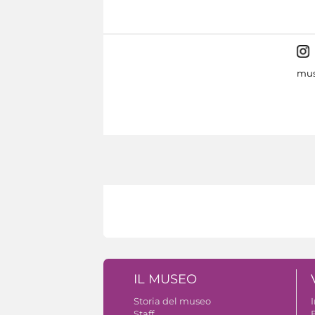
mus
IL MUSEO
Storia del museo
Staff
B