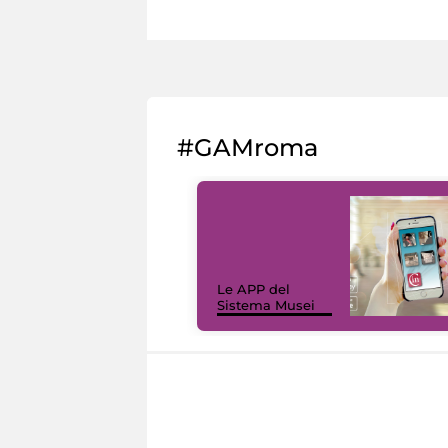
#GAMroma
Le APP del
Sistema Musei