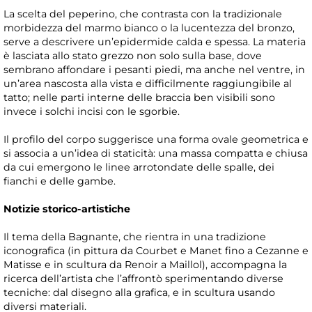
La scelta del peperino, che contrasta con la tradizionale
morbidezza del marmo bianco o la lucentezza del bronzo,
serve a descrivere un’epidermide calda e spessa. La materia
è lasciata allo stato grezzo non solo sulla base, dove
sembrano affondare i pesanti piedi, ma anche nel ventre, in
un’area nascosta alla vista e difficilmente raggiungibile al
tatto; nelle parti interne delle braccia ben visibili sono
invece i solchi incisi con le sgorbie.
Il profilo del corpo suggerisce una forma ovale geometrica e
si associa a un’idea di staticità: una massa compatta e chiusa
da cui emergono le linee arrotondate delle spalle, dei
fianchi e delle gambe.
Notizie storico-artistiche
Il tema della Bagnante, che rientra in una tradizione
iconografica (in pittura da Courbet e Manet fino a Cezanne e
Matisse e in scultura da Renoir a Maillol), accompagna la
ricerca dell’artista che l’affrontò sperimentando diverse
tecniche: dal disegno alla grafica, e in scultura usando
diversi materiali.