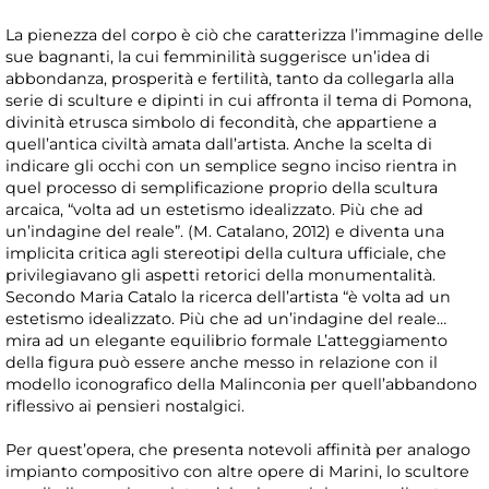
La pienezza del corpo è ciò che caratterizza l’immagine delle
sue bagnanti, la cui femminilità suggerisce un’idea di
abbondanza, prosperità e fertilità, tanto da collegarla alla
serie di sculture e dipinti in cui affronta il tema di Pomona,
divinità etrusca simbolo di fecondità, che appartiene a
quell’antica civiltà amata dall’artista. Anche la scelta di
indicare gli occhi con un semplice segno inciso rientra in
quel processo di semplificazione proprio della scultura
arcaica, “volta ad un estetismo idealizzato. Più che ad
un’indagine del reale”. (M. Catalano, 2012) e diventa una
implicita critica agli stereotipi della cultura ufficiale, che
privilegiavano gli aspetti retorici della monumentalità.
Secondo Maria Catalo la ricerca dell’artista “è volta ad un
estetismo idealizzato. Più che ad un’indagine del reale…
mira ad un elegante equilibrio formale L’atteggiamento
della figura può essere anche messo in relazione con il
modello iconografico della Malinconia per quell’abbandono
riflessivo ai pensieri nostalgici.
Per quest’opera, che presenta notevoli affinità per analogo
impianto compositivo con altre opere di Marini, lo scultore