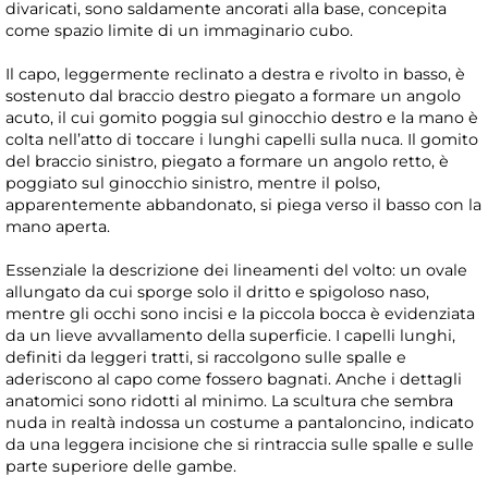
divaricati, sono saldamente ancorati alla base, concepita
come spazio limite di un immaginario cubo.
Il capo, leggermente reclinato a destra e rivolto in basso, è
sostenuto dal braccio destro piegato a formare un angolo
acuto, il cui gomito poggia sul ginocchio destro e la mano è
colta nell’atto di toccare i lunghi capelli sulla nuca. Il gomito
del braccio sinistro, piegato a formare un angolo retto, è
poggiato sul ginocchio sinistro, mentre il polso,
apparentemente abbandonato, si piega verso il basso con la
mano aperta.
Essenziale la descrizione dei lineamenti del volto: un ovale
allungato da cui sporge solo il dritto e spigoloso naso,
mentre gli occhi sono incisi e la piccola bocca è evidenziata
da un lieve avvallamento della superficie. I capelli lunghi,
definiti da leggeri tratti, si raccolgono sulle spalle e
aderiscono al capo come fossero bagnati. Anche i dettagli
anatomici sono ridotti al minimo. La scultura che sembra
nuda in realtà indossa un costume a pantaloncino, indicato
da una leggera incisione che si rintraccia sulle spalle e sulle
parte superiore delle gambe.