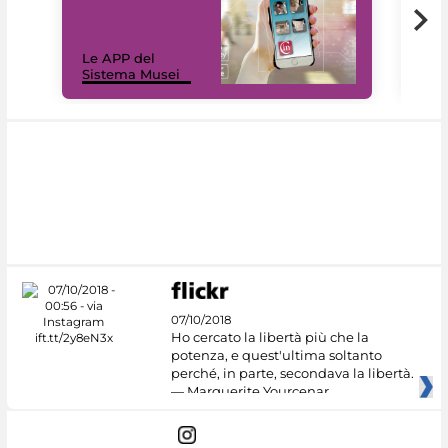
Il 
Le APP del
Mus
Sistema Musei
net
07/10/2018
Ho cercato la libertà più che la
potenza, e quest'ultima soltanto
perché, in parte, secondava la libertà.
— Marguerite Yourcenar