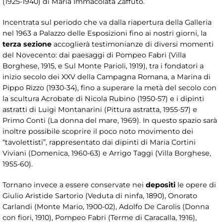
(1925-1940) di Maria Immacolata Zaffuto.
Incentrata sul periodo che va dalla riapertura della Galleria
nel 1963 a Palazzo delle Esposizioni fino ai nostri giorni, la
terza sezione
accoglierà testimonianze di diversi momenti
del Novecento: dai paesaggi di Pompeo Fabri (Villa
Borghese, 1915, e Sul Monte Parioli, 1919), tra i fondatori a
inizio secolo dei XXV della Campagna Romana, a Marina di
Pippo Rizzo (1930-34), fino a superare la metà del secolo con
la scultura Acrobate di Nicola Rubino (1950-57) e i dipinti
astratti di Luigi Montanarini (Pittura astratta, 1955-57) e
Primo Conti (La donna del mare, 1969). In questo spazio sarà
inoltre possibile scoprire il poco noto movimento dei
“tavolettisti”, rappresentato dai dipinti di Maria Cortini
Viviani (Domenica, 1960-63) e Arrigo Taggi (Villa Borghese,
1955-60).
Tornano invece a essere conservate nei
depositi
le opere di
Giulio Aristide Sartorio (Veduta di ninfa, 1890), Onorato
Carlandi (Monte Mario, 1900-02), Adolfo De Carolis (Donna
con fiori, 1910), Pompeo Fabri (Terme di Caracalla, 1916),