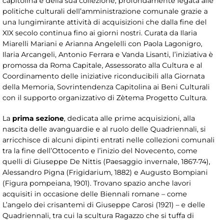
capitolina e della sua collezione, profondamente legata alle
politiche culturali dell’amministrazione comunale grazie a
una lungimirante attività di acquisizioni che dalla fine del
XIX secolo continua fino ai giorni nostri. Curata da Ilaria
Miarelli Mariani e Arianna Angelelli con Paola Lagonigro,
Ilaria Arcangeli, Antonio Ferrara e Vanda Lisanti, l’iniziativa è
promossa da Roma Capitale, Assessorato alla Cultura e al
Coordinamento delle iniziative riconducibili alla Giornata
della Memoria, Sovrintendenza Capitolina ai Beni Culturali
con il supporto organizzativo di Zètema Progetto Cultura.
La
prima sezione
, dedicata alle prime acquisizioni, alla
nascita delle avanguardie e al ruolo delle Quadriennali, si
arricchisce di alcuni dipinti entrati nelle collezioni comunali
tra la fine dell’Ottocento e l’inizio del Novecento, come
quelli di Giuseppe De Nittis (Paesaggio invernale, 1867-74),
Alessandro Pigna (Frigidarium, 1882) e Augusto Bompiani
(Figura pompeiana, 1901). Trovano spazio anche lavori
acquisiti in occasione delle Biennali romane – come
L’angelo dei crisantemi di Giuseppe Carosi (1921) – e delle
Quadriennali, tra cui la scultura Ragazzo che si tuffa di