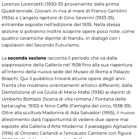
Lorenzo Lorenzetti (1930-31) proveniente dalla prima
Quadriennale, Giovani in riva al mare di Franco Gentilini
(1934) e L’angelo rapitore di Gino Severini (1933-35),
entrambe esposte nell’edizione del 1935. Nella stessa
sezione si potranno inoltre scoprire opere poco note, come
quattro ceramiche dipinte di Nandù, in dialogo con i
capolavori del Secondo Futurismo.
La
seconda sezione
racconta il periodo che va dalla
soppressione della Galleria nel 1938 fino alla sua riapertura
all’interno della nuova sede del Museo di Roma a Palazzo
Braschi. Qui il pubblico troverà alcune opere degli anni
Trenta che mostrano orientamenti artistici differenti, dalla
Demolizione di via Giulia di Mario Mafai (1936) ai dipinti di
Umberto Bottazzi (Scena di vita romana / Fontana delle
tartarughe, 1930) e Nino Caffè (Famiglia del circo, 1938-39).
Oltre alla scultura Madonna di Ada Salvadori (1955), il nuovo
allestimento darà l’opportunità di vedere due opere mai
esposte alla Galleria d’Arte Moderna: il paesaggio Agitazione
(1916) di Onorato Carlandi e l’encausto Cantiere con figure