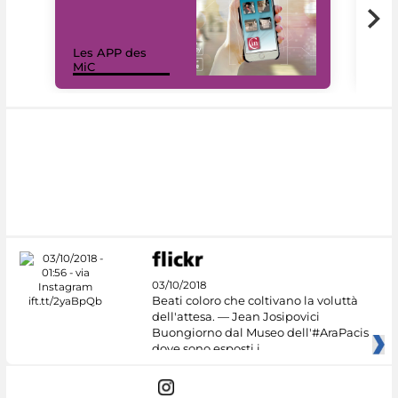
Les APP des
Les
MiC
rés
03/10/2018
Beati coloro che coltivano la voluttà
dell'attesa. — Jean Josipovici
Buongiorno dal Museo dell'#AraPacis
dove sono esposti i