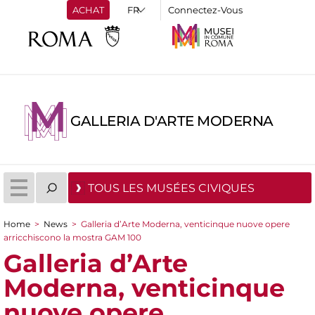
ACHAT
Connectez-Vous
GALLERIA D'ARTE MODERNA
TOUS LES MUSÉES CIVIQUES
Home
>
News
>
Galleria d’Arte Moderna, venticinque nuove opere
You are here
arricchiscono la mostra GAM 100
Galleria d’Arte
Moderna, venticinque
nuove opere