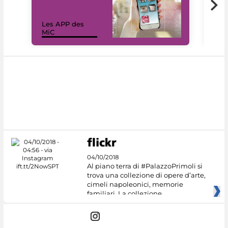
Les APP des
Les
MiC
rés
04/10/2018
Al piano terra di #PalazzoPrimoli si
trova una collezione di opere d’arte,
cimeli napoleonici, memorie
familiari. La collezione