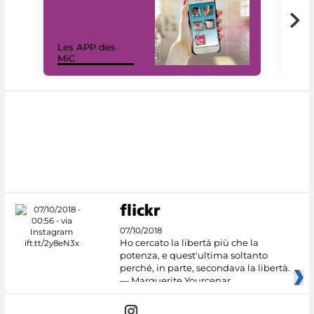
Les APP des
Les
MiC
rés
07/10/2018
Ho cercato la libertà più che la
potenza, e quest'ultima soltanto
perché, in parte, secondava la libertà.
— Marguerite Yourcenar