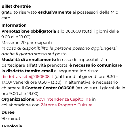
Billet d'entrée
gratuito riservato
esclusivamente
ai possessori della Mic
card
Information
Prenotazione obbligatoria
allo 060608 (tutti i giorni dalle
9.00 alle 19.00).
Massimo
20 partecipanti
In caso di disponibilità le persone possono aggiungersi
anche il giorno stesso sul posto
Modalità di annullamento
In caso di impossibilità a
partecipare all’attività prenotata,
è necessario comunicare
la disdetta tramite email
al seguente indirizzo:
disdetta.visite@060608.it
(dal lunedì al giovedì ore 8.30 –
17.00/ venerdì ore 8.30 – 13.30). In alternativa, è necessario
chiamare il
Contact Center 060608
(attivo tutti i giorni dalle
ore 9.00 alle 19.00)
Organizzazione
:
Sovrintendenza Capitolina
in
collaborazione con
Zètema Progetto Cultura
Durée
90 minuti
Typologie