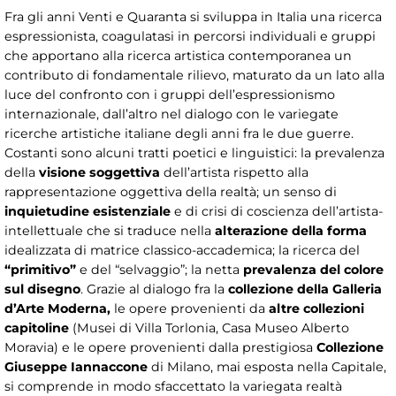
Fra gli anni Venti e Quaranta si sviluppa in Italia una ricerca
espressionista, coagulatasi in percorsi individuali e gruppi
che apportano alla ricerca artistica contemporanea un
contributo di fondamentale rilievo, maturato da un lato alla
luce del confronto con i gruppi dell’espressionismo
internazionale, dall’altro nel dialogo con le variegate
ricerche artistiche italiane degli anni fra le due guerre.
Costanti sono alcuni tratti poetici e linguistici: la prevalenza
della
visione soggettiva
dell’artista rispetto alla
rappresentazione oggettiva della realtà; un senso di
inquietudine esistenziale
e di crisi di coscienza dell’artista-
intellettuale che si traduce nella
alterazione della forma
idealizzata di matrice classico-accademica; la ricerca del
“primitivo”
e del “selvaggio”; la netta
prevalenza del colore
sul disegno
. Grazie al dialogo fra la
collezione della Galleria
d’Arte Moderna,
le opere provenienti da
altre collezioni
capitoline
(Musei di Villa Torlonia, Casa Museo Alberto
Moravia) e le opere provenienti dalla prestigiosa
Collezione
Giuseppe Iannaccone
di Milano, mai esposta nella Capitale,
si comprende in modo sfaccettato la variegata realtà