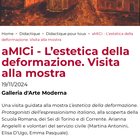
Home
>
Didactique
>
Didactique pour tous
>
aMICi - L’estetica della
You are here
deformazione. Visita alla mostra
aMICi - L’estetica della
deformazione. Visita
alla mostra
19/11/2024
Galleria d'Arte Moderna
Una visita guidata alla mostra
L’estetica della deformazione.
Protagonisti dell’espressionismo italiano
, alla scoperta della
Scuola Romana, dei Sei di Torino e di Corrente. Arianna
Angelelli e volontari del servizio civile (Martina Antonini,
Elisa D’Ugo, Emma Pasquale).