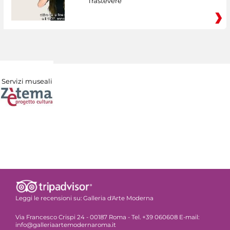
Trastevere
Servizi museali
Leggi le recensioni su:
Galleria d'Arte Moderna
Via Francesco Crispi 24 - 00187 Roma - Tel. +39 060608 E-mail:
info@galleriaartemodernaroma.it