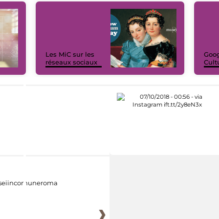
Les MiC sur les
Goog
réseaux sociaux
Cult
eiincomuneroma