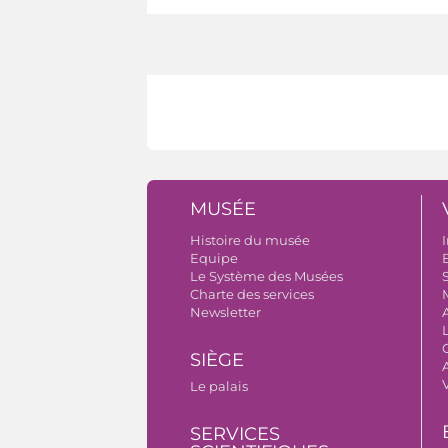
MUSÉE
Histoire du musée
I
Equipe
B
Le Système des Musées
S
Charte des services
Newsletter
SIÈGE
A
Le palais
SERVICES