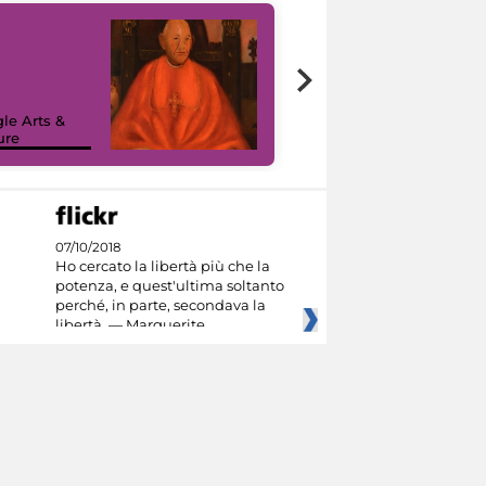
7 nuovi in-
painting tour
sulla piattaforma
le Arts &
Google Arts &
ure
Culture
07/10/2018
Ho cercato la libertà più che la
potenza, e quest'ultima soltanto
perché, in parte, secondava la
libertà. — Marguerite