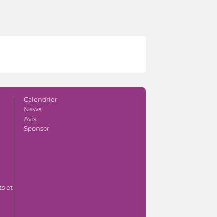
Calendrier
News
Avis
Sponsor
s et