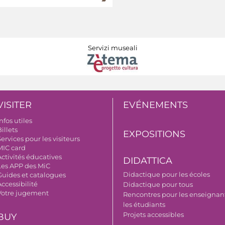
Servizi museali
VISITER
EVÉNEMENTS
nfos utiles
illets
EXPOSITIONS
ervices pour les visiteurs
MIC card
Activités éducatives
DIDATTICA
Les APP des MiC
Didactique pour les écoles
Guides et catalogues
ccessibilité
Didactique pour tous
Votre jugement
Rencontres pour les enseignant
les étudiants
Projets accessibles
BUY