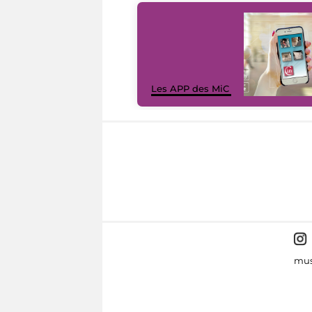
Les APP des MiC
mus