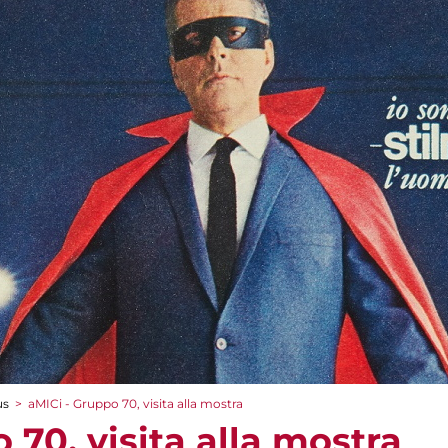
us
>
aMICi - Gruppo 70, visita alla mostra
 70, visita alla mostra