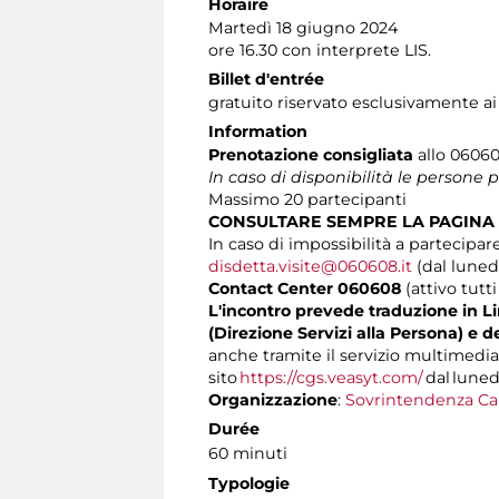
Horaire
Martedì 18 giugno 2024
ore 16.30 con interprete LIS.
Billet d'entrée
gratuito riservato esclusivamente ai
Information
Prenotazione consigliata
allo 060608
In caso di disponibilità le persone
Massimo
20 partecipanti
CONSULTARE SEMPRE LA PAGINA
In caso di impossibilità a partecipare
disdetta.visite@060608.it
(dal lunedì
Contact Center 060608
(attivo tutti
L'incontro prevede traduzione in Lin
(Direzione Servizi alla Persona) e d
anche tramite il servizio multimedia
sito
https://cgs.veasyt.com/
dal lunedì
Organizzazione
:
Sovrintendenza Ca
Durée
60 minuti
Typologie