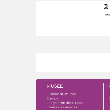
mus
MUSÉE
Histoire du musée
I
Equipe
B
Le Système des Musées
S
Charte des services