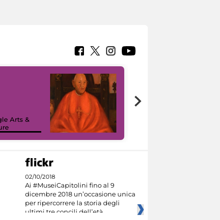
7 nuovi in-
painting tour
sulla piattaforma
le Arts &
Google Arts &
ure
Culture
02/10/2018
Ai #MuseiCapitolini fino al 9
dicembre 2018 un’occasione unica
per ripercorrere la storia degli
ultimi tre concili dell’età