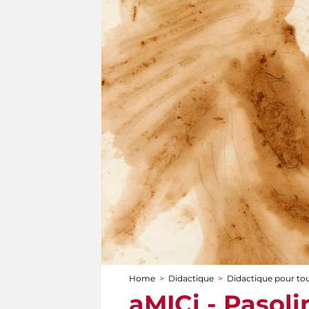
Home
>
Didactique
>
Didactique pour to
You are here
aMICi - Pasolin