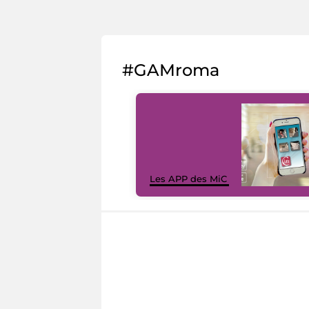
#GAMroma
Les APP des MiC