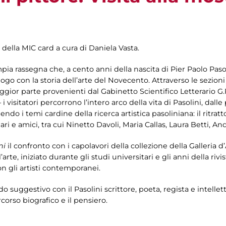
 della MIC card a cura di Daniela Vasta.
mpia rassegna che, a cento anni della nascita di Pier Paolo Pasol
logo con la storia dell’arte del Novecento. Attraverso le sezion
gior parte provenienti dal Gabinetto Scientifico Letterario G.
 i visitatori percorrono l’intero arco della vita di Pasolini, dall
o i temi cardine della ricerca artistica pasoliniana: il ritratto e
liari e amici, tra cui Ninetto Davoli, Maria Callas, Laura Betti,
ni
il confronto con i capolavori della collezione della Galleria d
’arte, iniziato durante gli studi universitari e gli anni della rivis
n gli artisti contemporanei.
odo suggestivo con il Pasolini scrittore, poeta, regista e intel
orso biografico e il pensiero.