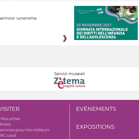
eiincomuneroma
Servizi museali
VISITER
EVÉNEMENTS
nfos utiles
illets
EXPOSITIONS
ervices pour les visiteurs
MIC card