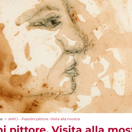
us
>
aMICi - Pasolini pittore. Visita alla mostra
i pittore. Visita alla mos