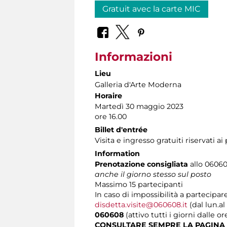
Gratuit avec la carte MIC
Informazioni
Lieu
Galleria d'Arte Moderna
Horaire
Martedì 30 maggio 2023
ore 16.00
Billet d'entrée
Visita e ingresso gratuiti riservati a
Information
Prenotazione consigliata
allo 060608
anche il giorno stesso sul posto
Massimo
15 partecipanti
In caso di impossibilità a partecipare
disdetta.visite@060608.it
(dal lun.al
060608
(attivo tutti i giorni dalle or
CONSULTARE SEMPRE LA PAGINA