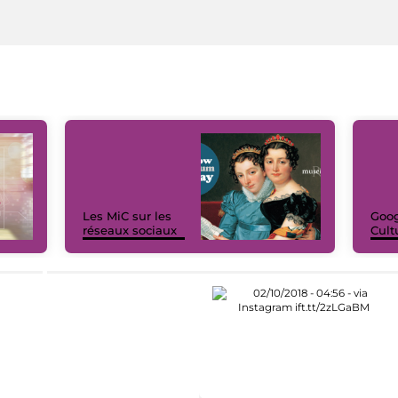
Les MiC sur les
Goog
réseaux sociaux
Cult