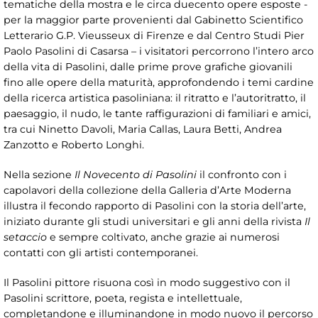
tematiche della mostra e le circa duecento opere esposte -
per la maggior parte provenienti dal Gabinetto Scientifico
Letterario G.P. Vieusseux di Firenze e dal Centro Studi Pier
Paolo Pasolini di Casarsa – i visitatori percorrono l’intero arco
della vita di Pasolini, dalle prime prove grafiche giovanili
fino alle opere della maturità, approfondendo i temi cardine
della ricerca artistica pasoliniana: il ritratto e l’autoritratto, il
paesaggio, il nudo, le tante raffigurazioni di familiari e amici,
tra cui Ninetto Davoli, Maria Callas, Laura Betti, Andrea
Zanzotto e Roberto Longhi.
Nella sezione
Il Novecento di Pasolini
il confronto con i
capolavori della collezione della Galleria d’Arte Moderna
illustra il fecondo rapporto di Pasolini con la storia dell’arte,
iniziato durante gli studi universitari e gli anni della rivista
Il
setaccio
e sempre coltivato, anche grazie ai numerosi
contatti con gli artisti contemporanei.
Il Pasolini pittore risuona così in modo suggestivo con il
Pasolini scrittore, poeta, regista e intellettuale,
completandone e illuminandone in modo nuovo il percorso