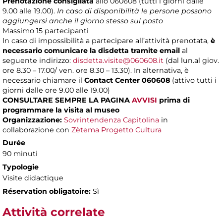
Prenotazione consigliata
allo 060608 (tutti i giorni dalle
9.00 alle 19.00).
In caso di disponibilità le persone possono
aggiungersi anche il giorno stesso sul posto
Massimo
15 partecipanti
In caso di impossibilità a partecipare all’attività prenotata,
è
necessario comunicare la disdetta tramite email
al
seguente indirizzo:
disdetta.visite@060608.it
(dal lun.al giov.
ore 8.30 – 17.00/ ven. ore 8.30 – 13.30). In alternativa, è
necessario chiamare il
Contact Center 060608
(attivo tutti i
giorni dalle ore 9.00 alle 19.00)
CONSULTARE SEMPRE LA PAGINA
AVVISI
prima di
programmare la visita al museo
Organizzazione:
Sovrintendenza Capitolina
in
collaborazione con
Zètema Progetto Cultura
Durée
90 minuti
Typologie
Visite didactique
Réservation obligatoire:
Sì
Attività correlate