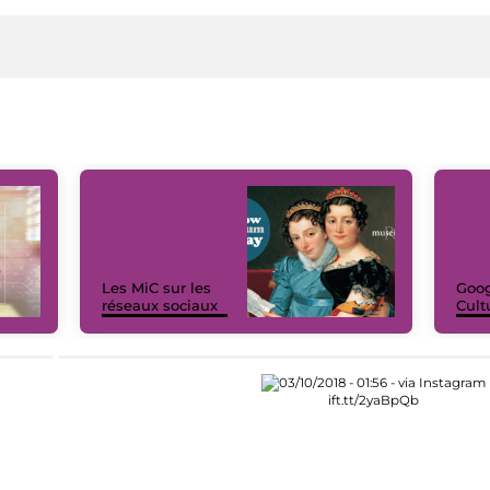
Les MiC sur les
Goog
réseaux sociaux
Cult