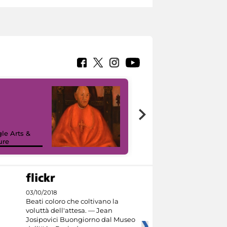
7 nuovi in-
painting tour
sulla piattaforma
le Arts &
Google Arts &
ure
Culture
03/10/2018
Beati coloro che coltivano la
voluttà dell'attesa. — Jean
Josipovici Buongiorno dal Museo