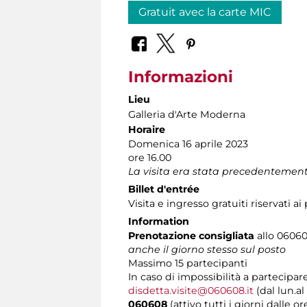
Gratuit avec la carte MIC
Informazioni
Lieu
Galleria d'Arte Moderna
Horaire
Domenica 16 aprile 2023
ore 16.00
La visita era stata precedentement
Billet d'entrée
Visita e ingresso gratuiti riservati a
Information
Prenotazione consigliata
allo 060608
anche il giorno stesso sul posto
Massimo
15 partecipanti
In caso di impossibilità a partecipare
disdetta.visite@060608.it
(dal lun.al
060608
(attivo tutti i giorni dalle or