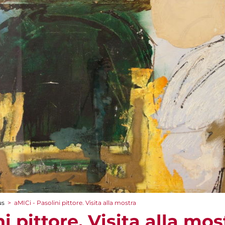
us
>
aMICi - Pasolini pittore. Visita alla mostra
i pittore. Visita alla mos