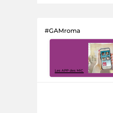
#GAMroma
Les APP des MiC