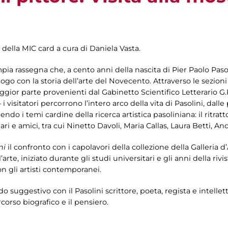
 della MIC card a cura di Daniela Vasta.
mpia rassegna che, a cento anni della nascita di Pier Paolo Pasol
logo con la storia dell’arte del Novecento. Attraverso le sezion
gior parte provenienti dal Gabinetto Scientifico Letterario G.
 i visitatori percorrono l’intero arco della vita di Pasolini, dall
o i temi cardine della ricerca artistica pasoliniana: il ritratto e
liari e amici, tra cui Ninetto Davoli, Maria Callas, Laura Betti,
ni
il confronto con i capolavori della collezione della Galleria d
’arte, iniziato durante gli studi universitari e gli anni della rivis
n gli artisti contemporanei.
odo suggestivo con il Pasolini scrittore, poeta, regista e intel
orso biografico e il pensiero.