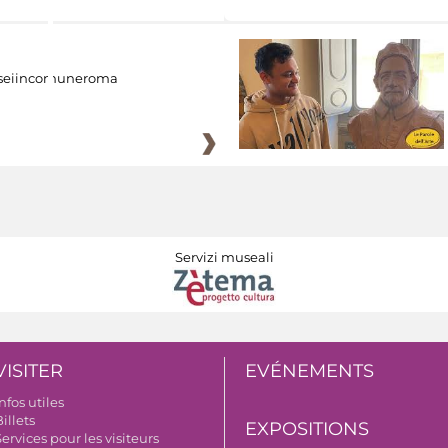
eiincomuneroma
Servizi museali
VISITER
EVÉNEMENTS
nfos utiles
illets
EXPOSITIONS
ervices pour les visiteurs