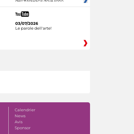
dell'#AraPacis dove sono
03/07/2026
Le parole dell'arte!
Calendrier
News
Avis
Sponsor