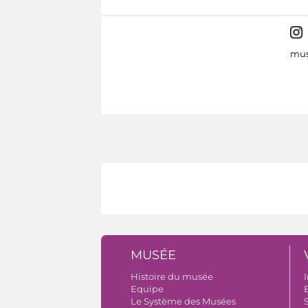
mus
MUSÉE
Histoire du musée
I
Equipe
B
Le Système des Musées
S