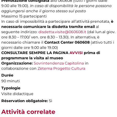
Prenotazione consigliata
allo 060608 (tutti i giorni dalle
9.00 alle 19.00).
In caso di disponibilità le persone possono
aggiungersi anche il giorno stesso sul posto
Massimo
15 partecipanti
In caso di impossibilità a partecipare all’attività prenotata,
è
necessario comunicare la disdetta tramite email
al
seguente indirizzo:
disdetta.visite@060608.it
(dal lun.al giov.
ore 8.30 – 17.00/ ven. ore 8.30 – 13.30). In alternativa, è
necessario chiamare il
Contact Center 060608
(attivo tutti i
giorni dalle ore 9.00 alle 19.00)
CONSULTARE SEMPRE LA PAGINA
AVVISI
prima di
programmare la visita al museo
Organizzazione:
Sovrintendenza Capitolina
in
collaborazione con
Zètema Progetto Cultura
Durée
90 minuti
Typologie
Visite didactique
Réservation obligatoire:
Sì
Attività correlate