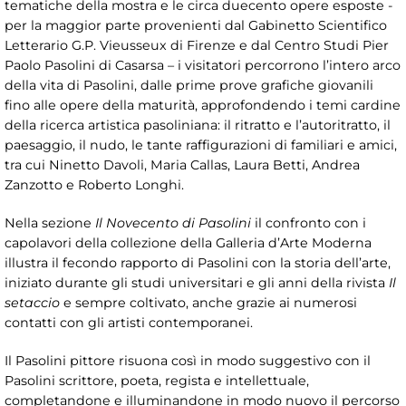
tematiche della mostra e le circa duecento opere esposte -
per la maggior parte provenienti dal Gabinetto Scientifico
Letterario G.P. Vieusseux di Firenze e dal Centro Studi Pier
Paolo Pasolini di Casarsa – i visitatori percorrono l’intero arco
della vita di Pasolini, dalle prime prove grafiche giovanili
fino alle opere della maturità, approfondendo i temi cardine
della ricerca artistica pasoliniana: il ritratto e l’autoritratto, il
paesaggio, il nudo, le tante raffigurazioni di familiari e amici,
tra cui Ninetto Davoli, Maria Callas, Laura Betti, Andrea
Zanzotto e Roberto Longhi.
Nella sezione
Il Novecento di Pasolini
il confronto con i
capolavori della collezione della Galleria d’Arte Moderna
illustra il fecondo rapporto di Pasolini con la storia dell’arte,
iniziato durante gli studi universitari e gli anni della rivista
Il
setaccio
e sempre coltivato, anche grazie ai numerosi
contatti con gli artisti contemporanei.
Il Pasolini pittore risuona così in modo suggestivo con il
Pasolini scrittore, poeta, regista e intellettuale,
completandone e illuminandone in modo nuovo il percorso