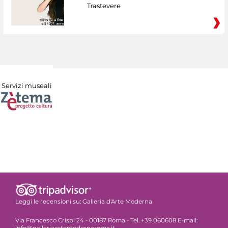
Trastevere
Servizi museali
Leggi le recensioni su:
Galleria d'Arte Moderna
Via Francesco Crispi 24 - 00187 Roma - Tel. +39 060608 E-mail:
info@galleriaartemodernaroma.it