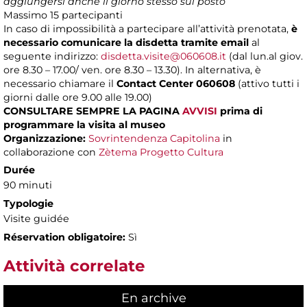
aggiungersi anche il giorno stesso sul posto
Massimo
15 partecipanti
In caso di impossibilità a partecipare all’attività prenotata,
è
necessario comunicare la disdetta tramite email
al
seguente indirizzo:
disdetta.visite@060608.it
(dal lun.al giov.
ore 8.30 – 17.00/ ven. ore 8.30 – 13.30). In alternativa, è
necessario chiamare il
Contact Center 060608
(attivo tutti i
giorni dalle ore 9.00 alle 19.00)
CONSULTARE SEMPRE LA PAGINA
AVVISI
prima di
programmare la visita al museo
Organizzazione:
Sovrintendenza Capitolina
in
collaborazione con
Zètema Progetto Cultura
Durée
90 minuti
Typologie
Visite guidée
Réservation obligatoire:
Sì
Attività correlate
En archive