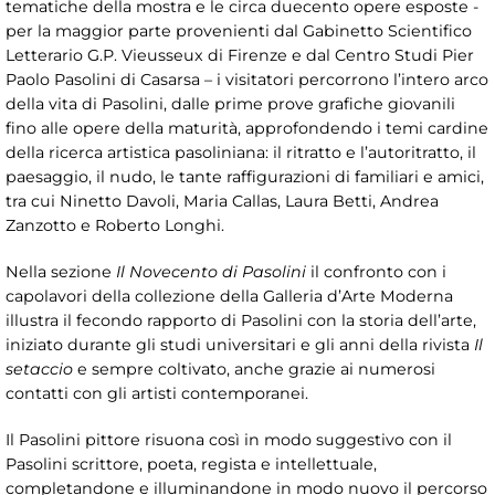
tematiche della mostra e le circa duecento opere esposte -
per la maggior parte provenienti dal Gabinetto Scientifico
Letterario G.P. Vieusseux di Firenze e dal Centro Studi Pier
Paolo Pasolini di Casarsa – i visitatori percorrono l’intero arco
della vita di Pasolini, dalle prime prove grafiche giovanili
fino alle opere della maturità, approfondendo i temi cardine
della ricerca artistica pasoliniana: il ritratto e l’autoritratto, il
paesaggio, il nudo, le tante raffigurazioni di familiari e amici,
tra cui Ninetto Davoli, Maria Callas, Laura Betti, Andrea
Zanzotto e Roberto Longhi.
Nella sezione
Il Novecento di Pasolini
il confronto con i
capolavori della collezione della Galleria d’Arte Moderna
illustra il fecondo rapporto di Pasolini con la storia dell’arte,
iniziato durante gli studi universitari e gli anni della rivista
Il
setaccio
e sempre coltivato, anche grazie ai numerosi
contatti con gli artisti contemporanei.
Il Pasolini pittore risuona così in modo suggestivo con il
Pasolini scrittore, poeta, regista e intellettuale,
completandone e illuminandone in modo nuovo il percorso