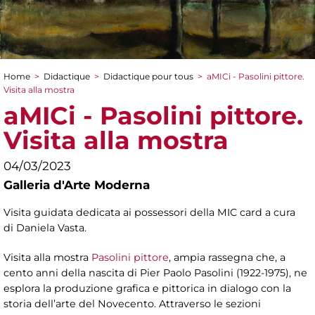
Home
>
Didactique
>
Didactique pour tous
>
aMICi - Pasolini pittore.
You are here
Visita alla mostra
aMICi - Pasolini pittore.
Visita alla mostra
04/03/2023
Galleria d'Arte Moderna
Visita guidata dedicata ai possessori della MIC card a cura
di Daniela Vasta.
Visita alla mostra
Pasolini pittore
, ampia rassegna che, a
cento anni della nascita di Pier Paolo Pasolini (1922-1975), ne
esplora la produzione grafica e pittorica in dialogo con la
storia dell’arte del Novecento. Attraverso le sezioni