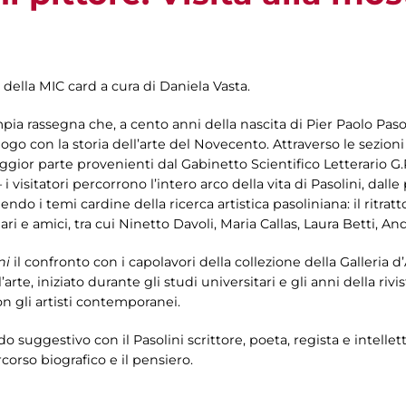
 della MIC card a cura di Daniela Vasta.
mpia rassegna che, a cento anni della nascita di Pier Paolo Pasol
logo con la storia dell’arte del Novecento. Attraverso le sezion
gior parte provenienti dal Gabinetto Scientifico Letterario G.
 i visitatori percorrono l’intero arco della vita di Pasolini, dall
o i temi cardine della ricerca artistica pasoliniana: il ritratto e
liari e amici, tra cui Ninetto Davoli, Maria Callas, Laura Betti,
ni
il confronto con i capolavori della collezione della Galleria d
’arte, iniziato durante gli studi universitari e gli anni della rivis
n gli artisti contemporanei.
odo suggestivo con il Pasolini scrittore, poeta, regista e intel
orso biografico e il pensiero.