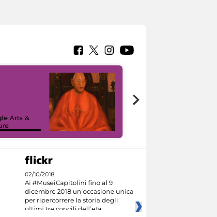
7 nuovi in-
painting tour
sulla piattaforma
le Arts &
Google Arts &
ure
Culture
02/10/2018
Ai #MuseiCapitolini fino al 9
dicembre 2018 un’occasione unica
per ripercorrere la storia degli
ultimi tre concili dell’età