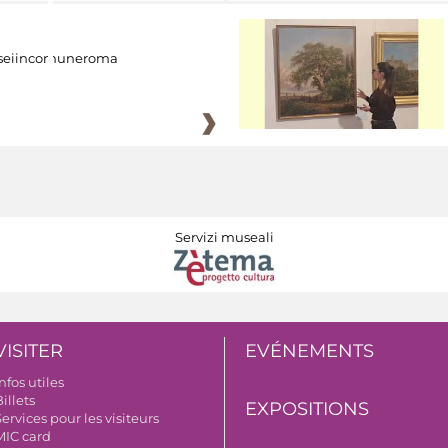
eiincomuneroma
Servizi museali
VISITER
EVÉNEMENTS
nfos utiles
illets
EXPOSITIONS
ervices pour les visiteurs
MIC card