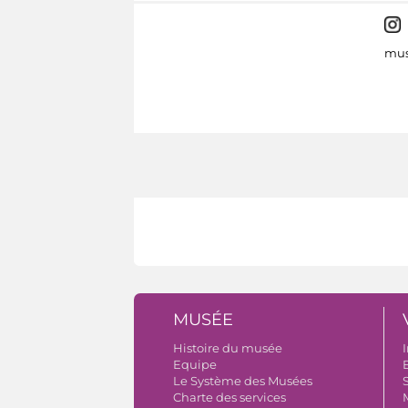
mus
MUSÉE
Histoire du musée
I
Equipe
B
Le Système des Musées
S
Charte des services