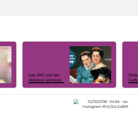
Les MiC sur les
Goog
réseaux sociaux
Cult