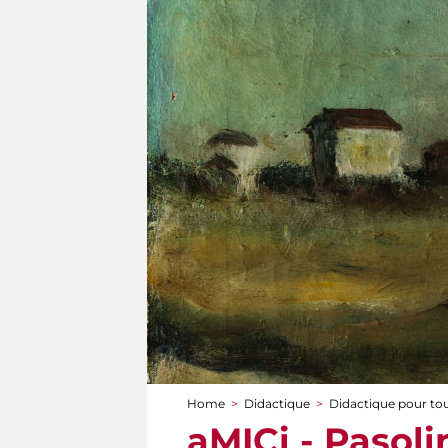
Home
>
Didactique
>
Didactique pour to
You are here
aMICi - Pasolin