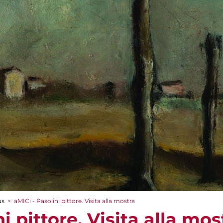
us
>
aMICi - Pasolini pittore. Visita alla mostra
i pittore. Visita alla mos