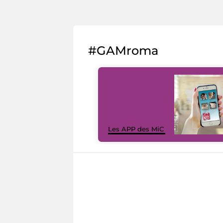
#GAMroma
Les APP des MiC