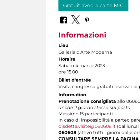
Gratuit avec la carte MIC
Informazioni
Lieu
Galleria d'Arte Moderna
Horaire
Sabato 4 marzo 2023
ore 15.00
Billet d'entrée
Visita e ingresso gratuiti riservati a
Information
Prenotazione consigliata
allo 060608
anche il giorno stesso sul posto
Massimo
15 partecipanti
In caso di impossibilità a partecipare
disdetta.visite@060608.it
(dal lun.al
060608
(attivo tutti i giorni dalle or
CONSULTARE SEMPRE LA PAGINA