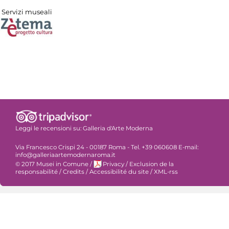
Servizi museali
Leggi le recensioni su:
Galleria d'Arte Moderna
Via Francesco Crispi 24 - 00187 Roma - Tel. +39 060608 E-mail:
info@galleriaartemodernaroma.it
© 2017 Musei in Comune
/
Privacy
/
Exclusion de la
responsabilité
/
Credits
/
Accessibilité du site
/
XML-rss