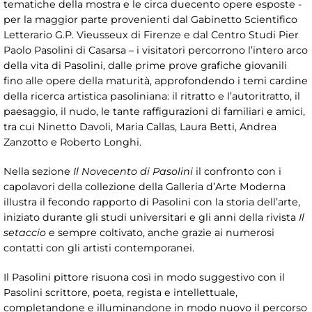
tematiche della mostra e le circa duecento opere esposte -
per la maggior parte provenienti dal Gabinetto Scientifico
Letterario G.P. Vieusseux di Firenze e dal Centro Studi Pier
Paolo Pasolini di Casarsa – i visitatori percorrono l’intero arco
della vita di Pasolini, dalle prime prove grafiche giovanili
fino alle opere della maturità, approfondendo i temi cardine
della ricerca artistica pasoliniana: il ritratto e l’autoritratto, il
paesaggio, il nudo, le tante raffigurazioni di familiari e amici,
tra cui Ninetto Davoli, Maria Callas, Laura Betti, Andrea
Zanzotto e Roberto Longhi.
Nella sezione
Il Novecento di Pasolini
il confronto con i
capolavori della collezione della Galleria d’Arte Moderna
illustra il fecondo rapporto di Pasolini con la storia dell’arte,
iniziato durante gli studi universitari e gli anni della rivista
Il
setaccio
e sempre coltivato, anche grazie ai numerosi
contatti con gli artisti contemporanei.
Il Pasolini pittore risuona così in modo suggestivo con il
Pasolini scrittore, poeta, regista e intellettuale,
completandone e illuminandone in modo nuovo il percorso