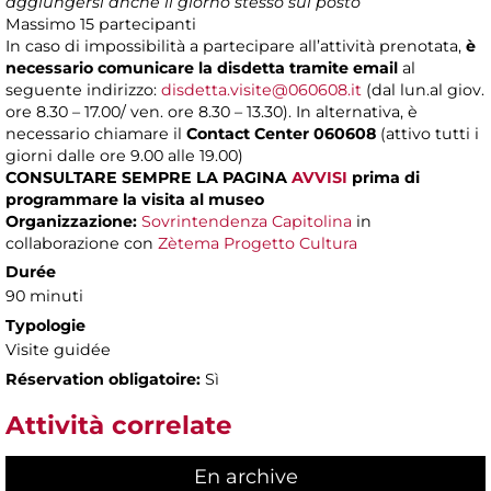
aggiungersi anche il giorno stesso sul posto
Massimo
15 partecipanti
In caso di impossibilità a partecipare all’attività prenotata,
è
necessario comunicare la disdetta tramite email
al
seguente indirizzo:
disdetta.visite@060608.it
(dal lun.al giov.
ore 8.30 – 17.00/ ven. ore 8.30 – 13.30). In alternativa, è
necessario chiamare il
Contact Center 060608
(attivo tutti i
giorni dalle ore 9.00 alle 19.00)
CONSULTARE SEMPRE LA PAGINA
AVVISI
prima di
programmare la visita al museo
Organizzazione:
Sovrintendenza Capitolina
in
collaborazione con
Zètema Progetto Cultura
Durée
90 minuti
Typologie
Visite guidée
Réservation obligatoire:
Sì
Attività correlate
En archive