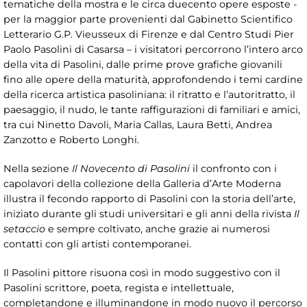
tematiche della mostra e le circa duecento opere esposte -
per la maggior parte provenienti dal Gabinetto Scientifico
Letterario G.P. Vieusseux di Firenze e dal Centro Studi Pier
Paolo Pasolini di Casarsa – i visitatori percorrono l’intero arco
della vita di Pasolini, dalle prime prove grafiche giovanili
fino alle opere della maturità, approfondendo i temi cardine
della ricerca artistica pasoliniana: il ritratto e l’autoritratto, il
paesaggio, il nudo, le tante raffigurazioni di familiari e amici,
tra cui Ninetto Davoli, Maria Callas, Laura Betti, Andrea
Zanzotto e Roberto Longhi.
Nella sezione
Il Novecento di Pasolini
il confronto con i
capolavori della collezione della Galleria d’Arte Moderna
illustra il fecondo rapporto di Pasolini con la storia dell’arte,
iniziato durante gli studi universitari e gli anni della rivista
Il
setaccio
e sempre coltivato, anche grazie ai numerosi
contatti con gli artisti contemporanei.
Il Pasolini pittore risuona così in modo suggestivo con il
Pasolini scrittore, poeta, regista e intellettuale,
completandone e illuminandone in modo nuovo il percorso