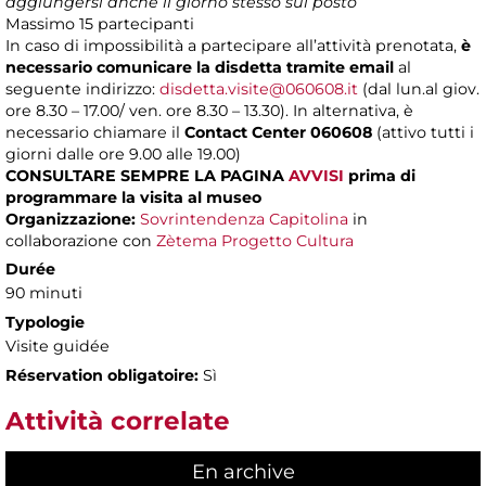
aggiungersi anche il giorno stesso sul posto
Massimo
15 partecipanti
In caso di impossibilità a partecipare all’attività prenotata,
è
necessario comunicare la disdetta tramite email
al
seguente indirizzo:
disdetta.visite@060608.it
(dal lun.al giov.
ore 8.30 – 17.00/ ven. ore 8.30 – 13.30). In alternativa, è
necessario chiamare il
Contact Center 060608
(attivo tutti i
giorni dalle ore 9.00 alle 19.00)
CONSULTARE SEMPRE LA PAGINA
AVVISI
prima di
programmare la visita al museo
Organizzazione:
Sovrintendenza Capitolina
in
collaborazione con
Zètema Progetto Cultura
Durée
90 minuti
Typologie
Visite guidée
Réservation obligatoire:
Sì
Attività correlate
En archive