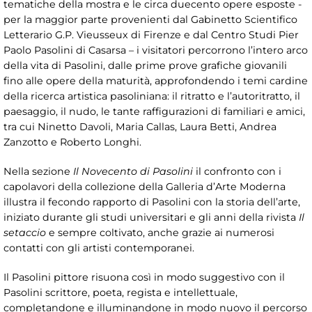
tematiche della mostra e le circa duecento opere esposte -
per la maggior parte provenienti dal Gabinetto Scientifico
Letterario G.P. Vieusseux di Firenze e dal Centro Studi Pier
Paolo Pasolini di Casarsa – i visitatori percorrono l’intero arco
della vita di Pasolini, dalle prime prove grafiche giovanili
fino alle opere della maturità, approfondendo i temi cardine
della ricerca artistica pasoliniana: il ritratto e l’autoritratto, il
paesaggio, il nudo, le tante raffigurazioni di familiari e amici,
tra cui Ninetto Davoli, Maria Callas, Laura Betti, Andrea
Zanzotto e Roberto Longhi.
Nella sezione
Il Novecento di Pasolini
il confronto con i
capolavori della collezione della Galleria d’Arte Moderna
illustra il fecondo rapporto di Pasolini con la storia dell’arte,
iniziato durante gli studi universitari e gli anni della rivista
Il
setaccio
e sempre coltivato, anche grazie ai numerosi
contatti con gli artisti contemporanei.
Il Pasolini pittore risuona così in modo suggestivo con il
Pasolini scrittore, poeta, regista e intellettuale,
completandone e illuminandone in modo nuovo il percorso