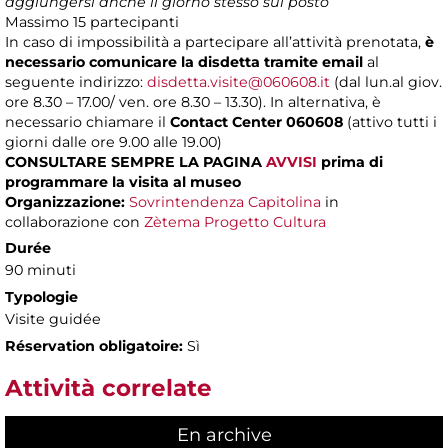
aggiungersi anche il giorno stesso sul posto
Massimo
15 partecipanti
In caso di impossibilità a partecipare all’attività prenotata,
è
necessario comunicare la disdetta tramite email
al
seguente indirizzo:
disdetta.visite@060608.it
(dal lun.al giov.
ore 8.30 – 17.00/ ven. ore 8.30 – 13.30). In alternativa, è
necessario chiamare il
Contact Center 060608
(attivo tutti i
giorni dalle ore 9.00 alle 19.00)
CONSULTARE SEMPRE LA PAGINA
AVVISI
prima di
programmare la visita al museo
Organizzazione:
Sovrintendenza Capitolina
in
collaborazione con
Zètema Progetto Cultura
Durée
90 minuti
Typologie
Visite guidée
Réservation obligatoire:
Sì
Attività correlate
En archive