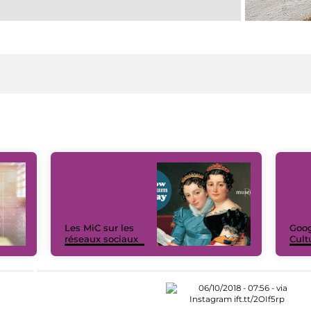
Les MiC sur les
Goog
réseaux sociaux
Cult