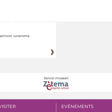
eiincomuneroma
Servizi museali
VISITER
EVÉNEMENTS