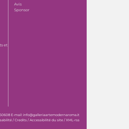
Avis
Sponsor
s et
 060608 E-mail: info@galleriaartemodernaroma.it
sabilité
/
Credits
/
Accessibilité du site
/
XML-rss