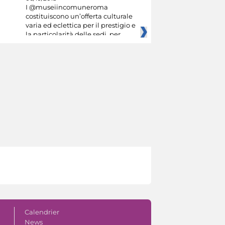
I @museiincomuneroma
costituiscono un’offerta culturale
varia ed eclettica per il prestigio e
la particolarità delle sedi, per
Calendrier
News