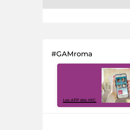
#GAMroma
Les APP des MiC