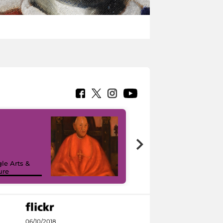
7 nuovi in-
painting tour
sulla piattaforma
le Arts &
Google Arts &
ure
Culture
06/10/2018