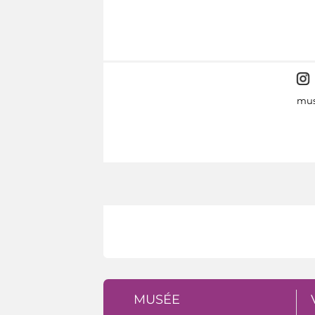
mus
MUSÉE