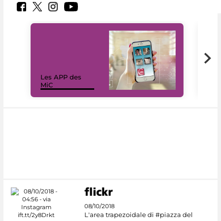
Les APP des
Les
MiC
rés
08/10/2018
L'area trapezoidale di #piazza del