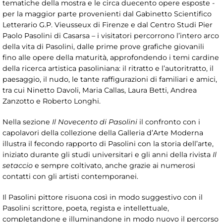
tematiche della mostra e le circa duecento opere esposte -
per la maggior parte provenienti dal Gabinetto Scientifico
Letterario G.P. Vieusseux di Firenze e dal Centro Studi Pier
Paolo Pasolini di Casarsa – i visitatori percorrono l’intero arco
della vita di Pasolini, dalle prime prove grafiche giovanili
fino alle opere della maturità, approfondendo i temi cardine
della ricerca artistica pasoliniana: il ritratto e l’autoritratto, il
paesaggio, il nudo, le tante raffigurazioni di familiari e amici,
tra cui Ninetto Davoli, Maria Callas, Laura Betti, Andrea
Zanzotto e Roberto Longhi.
Nella sezione
Il Novecento di Pasolini
il confronto con i
capolavori della collezione della Galleria d’Arte Moderna
illustra il fecondo rapporto di Pasolini con la storia dell’arte,
iniziato durante gli studi universitari e gli anni della rivista
Il
setaccio
e sempre coltivato, anche grazie ai numerosi
contatti con gli artisti contemporanei.
Il Pasolini pittore risuona così in modo suggestivo con il
Pasolini scrittore, poeta, regista e intellettuale,
completandone e illuminandone in modo nuovo il percorso