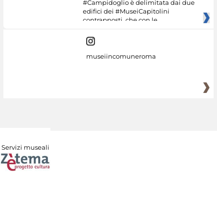
#Campidoglio è delimitata dai due
edifici dei #MuseiCapitolini
contrapposti, che con le
museiincomuneroma
Servizi museali