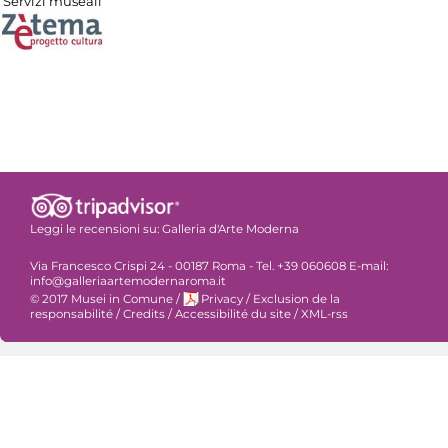
Servizi museali
Leggi le recensioni su:
Galleria d'Arte Moderna
Via Francesco Crispi 24 - 00187 Roma - Tel. +39 060608 E-mail:
info@galleriaartemodernaroma.it
© 2017 Musei in Comune
/
Privacy
/
Exclusion de la
responsabilité
/
Credits
/
Accessibilité du site
/
XML-rss