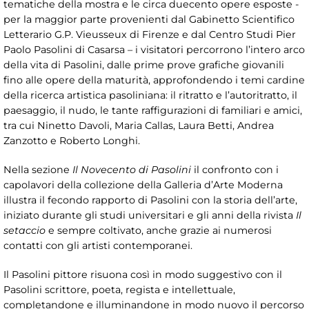
tematiche della mostra e le circa duecento opere esposte -
per la maggior parte provenienti dal Gabinetto Scientifico
Letterario G.P. Vieusseux di Firenze e dal Centro Studi Pier
Paolo Pasolini di Casarsa – i visitatori percorrono l’intero arco
della vita di Pasolini, dalle prime prove grafiche giovanili
fino alle opere della maturità, approfondendo i temi cardine
della ricerca artistica pasoliniana: il ritratto e l’autoritratto, il
paesaggio, il nudo, le tante raffigurazioni di familiari e amici,
tra cui Ninetto Davoli, Maria Callas, Laura Betti, Andrea
Zanzotto e Roberto Longhi.
Nella sezione
Il Novecento di Pasolini
il confronto con i
capolavori della collezione della Galleria d’Arte Moderna
illustra il fecondo rapporto di Pasolini con la storia dell’arte,
iniziato durante gli studi universitari e gli anni della rivista
Il
setaccio
e sempre coltivato, anche grazie ai numerosi
contatti con gli artisti contemporanei.
Il Pasolini pittore risuona così in modo suggestivo con il
Pasolini scrittore, poeta, regista e intellettuale,
completandone e illuminandone in modo nuovo il percorso