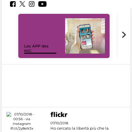
Les APP des
Les
MiC
rés
07/10/2018
Ho cercato la libertà più che la