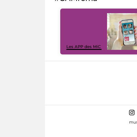
Les APP des MiC
mus