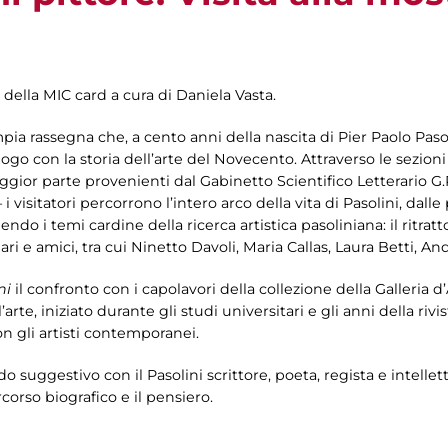
 della MIC card a cura di Daniela Vasta.
mpia rassegna che, a cento anni della nascita di Pier Paolo Pasol
logo con la storia dell’arte del Novecento. Attraverso le sezion
gior parte provenienti dal Gabinetto Scientifico Letterario G.
 i visitatori percorrono l’intero arco della vita di Pasolini, dall
o i temi cardine della ricerca artistica pasoliniana: il ritratto e
liari e amici, tra cui Ninetto Davoli, Maria Callas, Laura Betti,
ni
il confronto con i capolavori della collezione della Galleria d
’arte, iniziato durante gli studi universitari e gli anni della rivis
n gli artisti contemporanei.
odo suggestivo con il Pasolini scrittore, poeta, regista e intel
orso biografico e il pensiero.