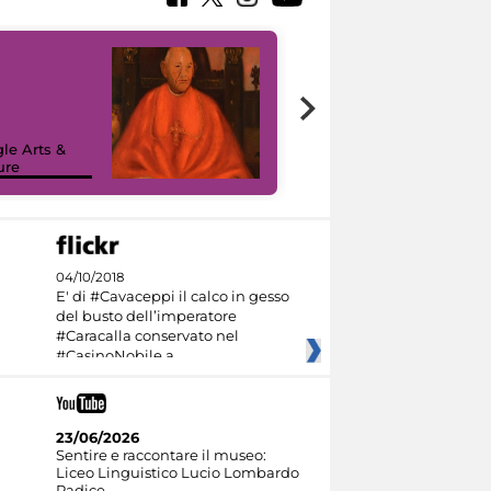
7 nuovi in-
painting tour
sulla piattaforma
le Arts &
Google Arts &
ure
Culture
04/10/2018
E' di #Cavaceppi il calco in gesso
del busto dell’imperatore
#Caracalla conservato nel
#CasinoNobile a
23/06/2026
Sentire e raccontare il museo:
Liceo Linguistico Lucio Lombardo
Radice