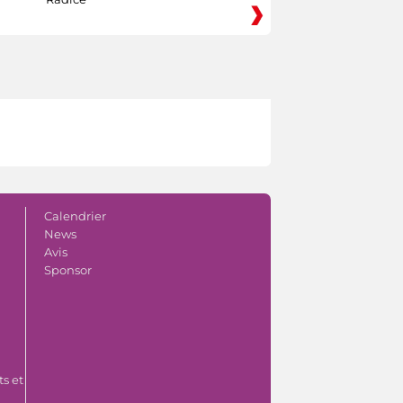
Calendrier
News
Avis
Sponsor
s et