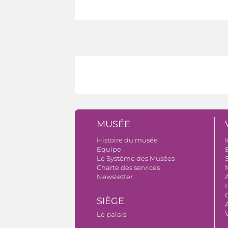
MUSÉE
Histoire du musée
I
Equipe
B
Le Système des Musées
S
Charte des services
Newsletter
SIÈGE
A
Le palais