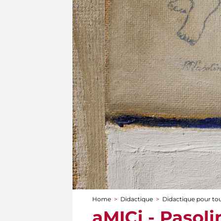
Home
>
Didactique
>
Didactique pour to
You are here
aMICi - Pasolin