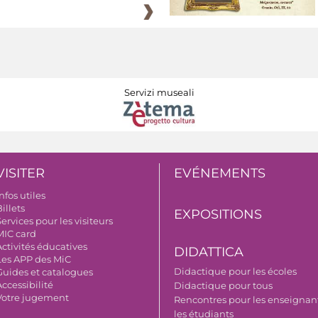
Servizi museali
VISITER
EVÉNEMENTS
nfos utiles
illets
EXPOSITIONS
ervices pour les visiteurs
MIC card
Activités éducatives
DIDATTICA
Les APP des MiC
Didactique pour les écoles
Guides et catalogues
ccessibilité
Didactique pour tous
Votre jugement
Rencontres pour les enseignant
les étudiants