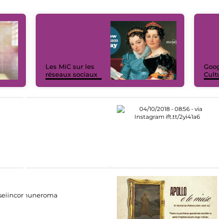
Les MiC sur les
Goog
réseaux sociaux
Cult
eiincomuneroma