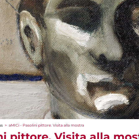
us
>
aMICi - Pasolini pittore. Visita alla mostra
i pittore. Visita alla mos