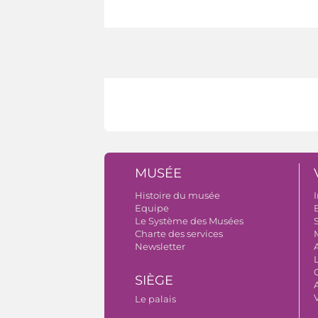
MUSÉE
Histoire du musée
I
Equipe
B
Le Système des Musées
S
Charte des services
Newsletter
SIÈGE
A
Le palais