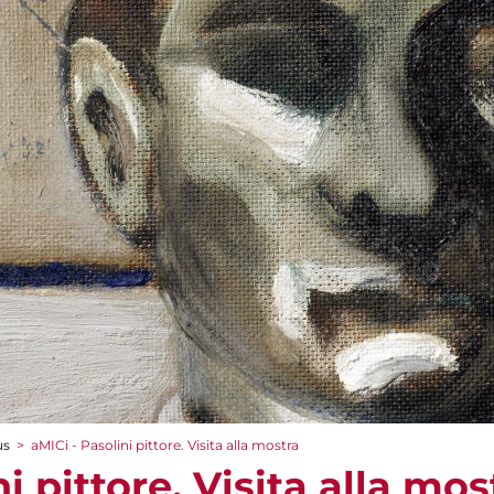
us
>
aMICi - Pasolini pittore. Visita alla mostra
i pittore. Visita alla mos