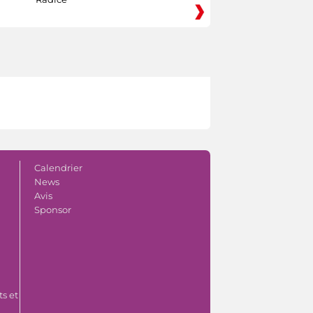
Calendrier
News
Avis
Sponsor
s et