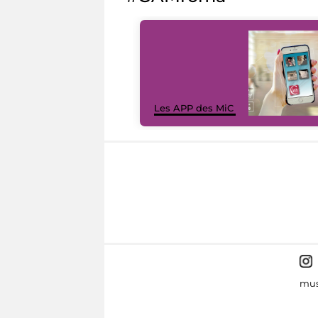
Les APP des MiC
mus