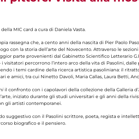
 della MIC card a cura di Daniela Vasta.
mpia rassegna che, a cento anni della nascita di Pier Paolo Pasol
logo con la storia dell’arte del Novecento. Attraverso le sezion
gior parte provenienti dal Gabinetto Scientifico Letterario G.
 i visitatori percorrono l’intero arco della vita di Pasolini, dall
o i temi cardine della ricerca artistica pasoliniana: il ritratto e
liari e amici, tra cui Ninetto Davoli, Maria Callas, Laura Betti,
ni
il confronto con i capolavori della collezione della Galleria d
’arte, iniziato durante gli studi universitari e gli anni della rivis
n gli artisti contemporanei.
odo suggestivo con il Pasolini scrittore, poeta, regista e intel
orso biografico e il pensiero.