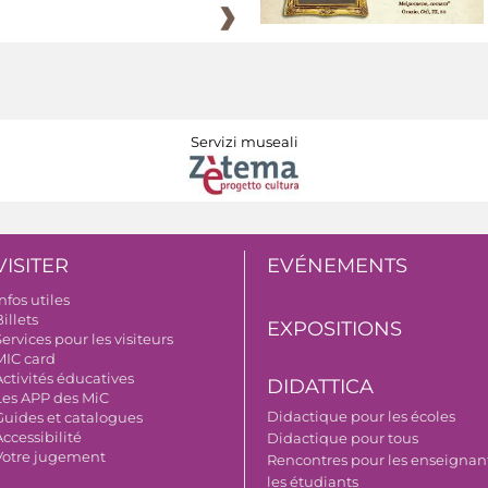
Servizi museali
VISITER
EVÉNEMENTS
nfos utiles
illets
EXPOSITIONS
ervices pour les visiteurs
MIC card
Activités éducatives
DIDATTICA
Les APP des MiC
Didactique pour les écoles
Guides et catalogues
ccessibilité
Didactique pour tous
Votre jugement
Rencontres pour les enseignant
les étudiants