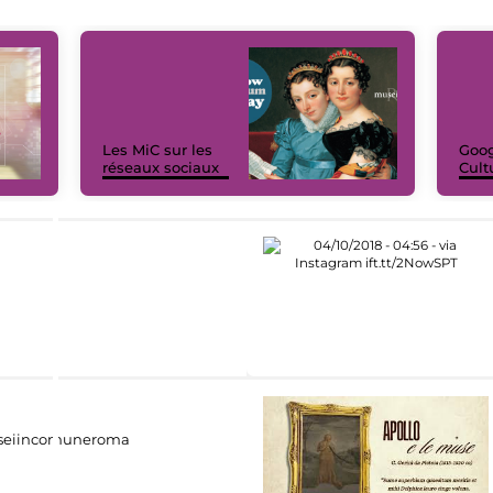
Les MiC sur les
Goog
réseaux sociaux
Cult
eiincomuneroma