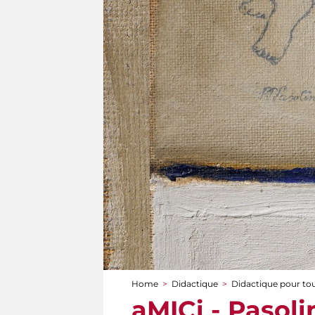
Home
>
Didactique
>
Didactique pour to
You are here
aMICi - Pasolin