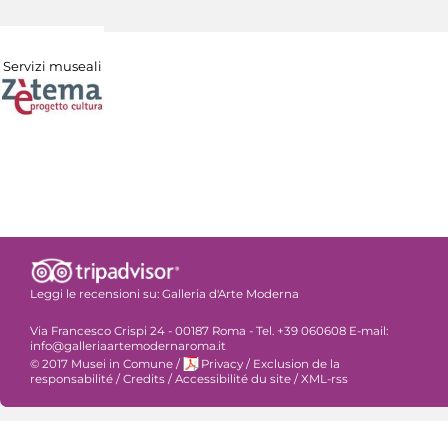
Servizi museali
Leggi le recensioni su:
Galleria d'Arte Moderna
Via Francesco Crispi 24 - 00187 Roma - Tel. +39 060608 E-mail:
info@galleriaartemodernaroma.it
© 2017 Musei in Comune
/
Privacy
/
Exclusion de la
responsabilité
/
Credits
/
Accessibilité du site
/
XML-rss