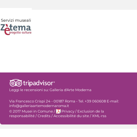
Servizi museali
Leggi le recensioni su:
Galleria d'Arte Moderna
Via Francesco Crispi 24 - 00187 Roma - Tel. +39 060608 E-mail:
info@galleriaartemodernaroma.it
© 2017 Musei in Comune
/
Privacy
/
Exclusion de la
responsabilité
/
Credits
/
Accessibilité du site
/
XML-rss