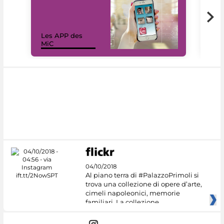
Les APP des
Les
MiC
rés
04/10/2018
Al piano terra di #PalazzoPrimoli si
trova una collezione di opere d’arte,
cimeli napoleonici, memorie
familiari. La collezione