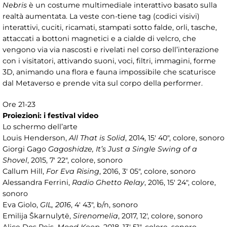
Nebris
è un costume multimediale interattivo basato sulla
realtà aumentata. La veste con-tiene tag (codici visivi)
interattivi, cuciti, ricamati, stampati sotto falde, orli, tasche,
attaccati a bottoni magnetici e a cialde di velcro, che
vengono via via nascosti e rivelati nel corso dell’interazione
con i visitatori, attivando suoni, voci, filtri, immagini, forme
3D, animando una flora e fauna impossibile che scaturisce
dal Metaverso e prende vita sul corpo della performer.
Ore 21-23
Proiezioni: i festival video
Lo schermo dell’arte
Louis Henderson,
All That is Solid
, 2014, 15' 40", colore, sonoro
Giorgi Gago
Gagoshidze, It’s Just a Single Swing of a
Shovel
, 2015, 7' 22", colore, sonoro
Callum Hill,
For Eva Rising
, 2016, 3' 05", colore, sonoro
Alessandra Ferrini,
Radio Ghetto Relay
, 2016, 15' 24", colore,
sonoro
Eva Giolo,
GIL, 2016
, 4' 43", b/n, sonoro
Emilija Škarnulytë,
Sirenomelia
, 2017, 12', colore, sonoro