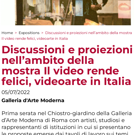
Home
>
Expositions
>
Discussioni e proiezioni nell’ambito della mostra
You are here
Il video rende felici, videoarte in Italia
Discussioni e proiezioni
nell’ambito della
mostra Il video rende
felici, videoarte in Italia
05/07/2022
Galleria d'Arte Moderna
Prima serata nel Chiostro-giardino della Galleria
d’Arte Moderna di Roma con artisti, studiosi e
rappresentanti di istituzioni in cui si presentano
le proposte emerse dai tavoli di lavoro sui temi