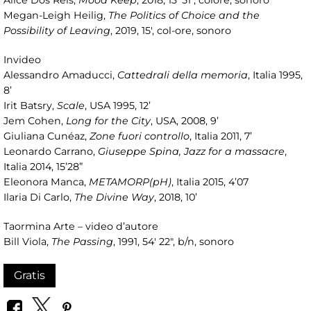
Alice Dos Reis,
Mood Keep
, 2018, 13' 51", colore, sonoro
Megan-Leigh Heilig,
The Politics of Choice and the
Possibility of Leaving
, 2019, 15', col-ore, sonoro
Invideo
Alessandro Amaducci,
Cattedrali della memoria
, Italia 1995,
8’
Irit Batsry,
Scale
, USA 1995, 12’
Jem Cohen,
Long for the City
, USA, 2008, 9’
Giuliana Cunéaz,
Zone fuori controllo
, Italia 2011, 7’
Leonardo Carrano,
Giuseppe Spina, Jazz for a massacre
,
Italia 2014, 15’28”
Eleonora Manca,
METAMORP(pH)
, Italia 2015, 4’07
Ilaria Di Carlo,
The Divine Way
, 2018, 10’
Taormina Arte – video d’autore
Bill Viola,
The Passing
, 1991, 54' 22", b/n, sonoro
Gratis