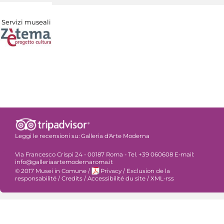
Servizi museali
Leggi le recensioni su:
Galleria d'Arte Moderna
Via Francesco Crispi 24 - 00187 Roma - Tel. +39 060608 E-mail:
info@galleriaartemodernaroma.it
© 2017 Musei in Comune
/
Privacy
/
Exclusion de la
responsabilité
/
Credits
/
Accessibilité du site
/
XML-rss