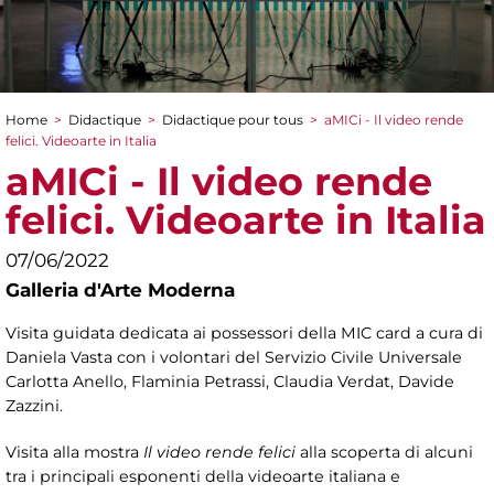
Home
>
Didactique
>
Didactique pour tous
>
aMICi - Il video rende
You are here
felici. Videoarte in Italia
aMICi - Il video rende
felici. Videoarte in Italia
07/06/2022
Galleria d'Arte Moderna
Visita guidata dedicata ai possessori della MIC card a cura di
Daniela Vasta con i volontari del Servizio Civile Universale
Carlotta Anello, Flaminia Petrassi, Claudia Verdat, Davide
Zazzini.
Visita alla mostra
Il video rende felici
alla scoperta di alcuni
tra i principali esponenti della videoarte italiana e